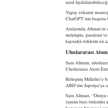
nasıl faydalanabilece
Yapay zekanın insanoğl
ChatGPT’nin başarısı b
Aralarında Altman’ın 
mektupta, pandemi ve n
kaynaklı risklerin en 
Uluslararası Atom
Sam Altman, uluslarar
Uluslararası Atom Enerj
Birleşmiş Milletler’e 
ABD’nin Japonya’ya at
Sam Altman, “Dünya ol
zaman bazı önlemler a
kapsayan bir mesaj ver