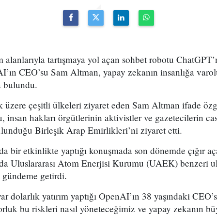
alanlarıyla tartışmaya yol açan sohbet robotu ChatGPT’ni
AI’ın CEO’su Sam Altman, yapay zekanın insanlığa varoluş
a bulundu.
 üzere çeşitli ülkeleri ziyaret eden Sam Altman ifade öz
 insan hakları örgütlerinin aktivistler ve gazetecilerin ca
lunduğu Birleşik Arap Emirlikleri’ni ziyaret etti.
nda bir etkinlikte yaptığı konuşmada son dönemde çığır aç
a Uluslararası Atom Enerjisi Kurumu (UAEK) benzeri ulu
i gündeme getirdi.
yar dolarlık yatırım yaptığı OpenAI’ın 38 yaşındaki CEO
orluk bu riskleri nasıl yöneteceğimiz ve yapay zekanın b