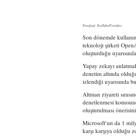
Fotoğraf: YouTube/Corridor
Son dönemde kullanım 
teknoloji şirketi Open
oluşturduğu uyarısınd
Yapay zekayı anlatmak
denetim altında olduğu,
izlendiği uyarısında bu
Altman ziyareti sırası
denetlenmesi konusund
oluşturulması önerisin
Microsoft’un da 1 mil
karşı karşıya olduğu z