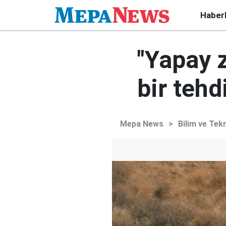
Haber
"Yapay z
bir tehdi
Mepa News
>
Bilim ve Tekn