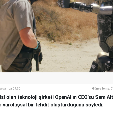
Çarşamba 09:30
Güncelleme:
0
si olan teknoloji şirketi OpenAI’ın CEO’su Sam A
in varoluşsal bir tehdit oluşturduğunu söyledi.