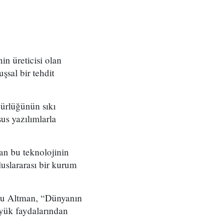
n üreticisi olan
sal bir tehdit
gürlüğünün sıkı
sus yazılımlarla
an bu teknolojinin
slararası bir kurum
’su Altman, “Dünyanın
üyük faydalarından