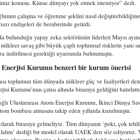
ğimiz konusu. Kimse dünyayı yok etmek istemiyor” dedi.
unun çalışma ve öğrenme şeklini nasıl değiştirebildiğine 
azı endişeleri de beraberinde getirdi.
da bulunduğu yapay zeka sektörünün liderleri Mayıs ayınd
ükleer savaş gibi büyük çaplı toplumsal risklerin yanı sı
aza indirilmesi gerektiği uyarısında bulunmuştu.
 Enerjisi Kurumu benzeri bir kurum önerisi
ası toplumun tüm dünyada nükleer güç ve faaliyetleri de
isi Kurumu’nun çatısı altında biraraya geldiğini hatırlattı
bağlı Uluslararası Atom Enerjisi Kurumu, İkinci Dünya Sa
om bombası atmasını takip eden yıllarda kurulmuştu.
arak biraraya gelmeliyiz. Tüm dünyanın ‘peki, çok tehlik
lalım’ dediği bir model olarak UAEK’den söz ediyoruz. Y
miş oluyoruz. Bugün o kadar tehlikeli değil ama hızla tehl