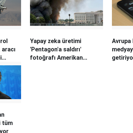
rol
Yapay zeka üretimi
Avrupa 
 aracı
'Pentagon'a saldırı'
medyaya
i
fotoğrafı Amerikan
getiriyo
dü
borsasını sarstı
an
i tüm
üyor