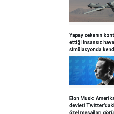
Yapay zekanın kont
ettiği insansız hava
simülasyonda kend
operatörünü öldür
Elon Musk: Amerik
devleti Twitter'dak
özel mesajları gör