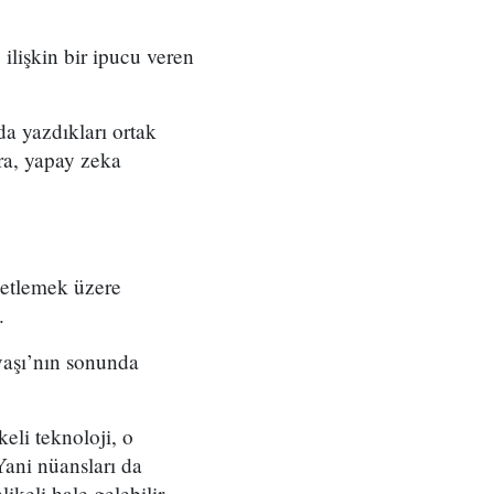
ilişkin bir ipucu veren
a yazdıkları ortak
ra, yapay zeka
netlemek üzere
.
vaşı’nın sonunda
eli teknoloji, o
ani nüansları da
ikeli hale gelebilir