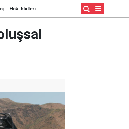
aj
Hak İhlalleri
oluşsal