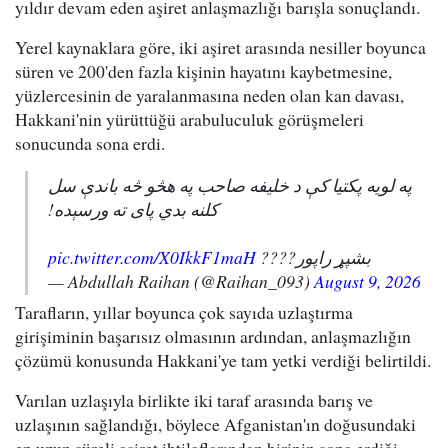
yıldır devam eden aşiret anlaşmazlığı barışla sonuçlandı.
Yerel kaynaklara göre, iki aşiret arasında nesiller boyunca
süren ve 200'den fazla kişinin hayatını kaybetmesine,
yüzlercesinin de yaralanmasına neden olan kan davası,
Hakkani'nin yürüttüğü arabuluculuk görüşmeleri
sonucunda sona erdi.
په لویه پکتیا کې د خلیفه صاحب په هڅو څه باندې سل
کلنه بدي پای ته ورسېده!
pic.twitter.com/X0IkkF1maH
بشپړ راپور????
— Abdullah Raihan (@Raihan_093)
August 9, 2026
Tarafların, yıllar boyunca çok sayıda uzlaştırma
girişiminin başarısız olmasının ardından, anlaşmazlığın
çözümü konusunda Hakkani'ye tam yetki verdiği belirtildi.
Varılan uzlaşıyla birlikte iki taraf arasında barış ve
uzlaşının sağlandığı, böylece Afganistan'ın doğusundaki