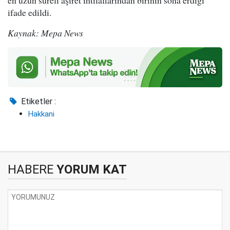
en uzun süreli aşiret ihtilaflarından birinin sona erdiği
ifade edildi.
Kaynak: Mepa News
Etiketler :
Hakkani
HABERE
YORUM KAT