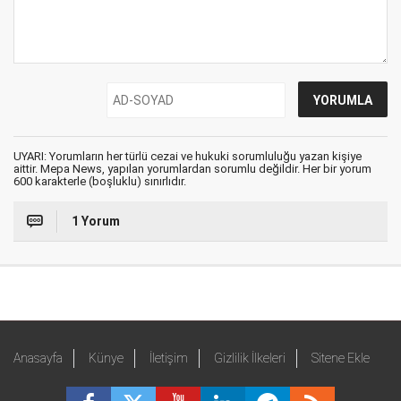
UYARI: Yorumların her türlü cezai ve hukuki sorumluluğu yazan kişiye
aittir. Mepa News, yapılan yorumlardan sorumlu değildir. Her bir yorum
600 karakterle (boşluklu) sınırlıdır.
1 Yorum
Anasayfa
Künye
İletişim
Gizlilik İlkeleri
Sitene Ekle