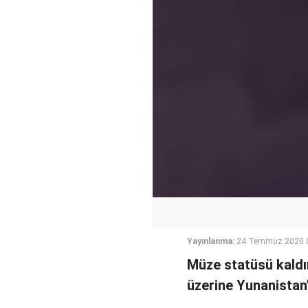
Yayınlanma:
24 Temmuz 2020 
Müze statüsü kaldır
üzerine Yunanistan’