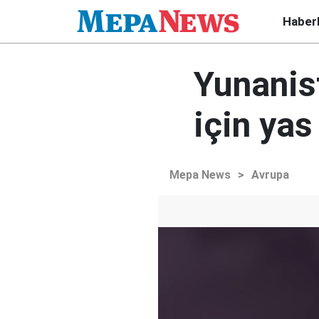
Haber
Yunanist
için yas
Mepa News
>
Avrupa