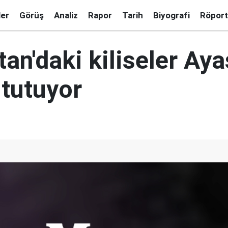
ler
Görüş
Analiz
Rapor
Tarih
Biyografi
Röport
an'daki kiliseler Ay
 tutuyor