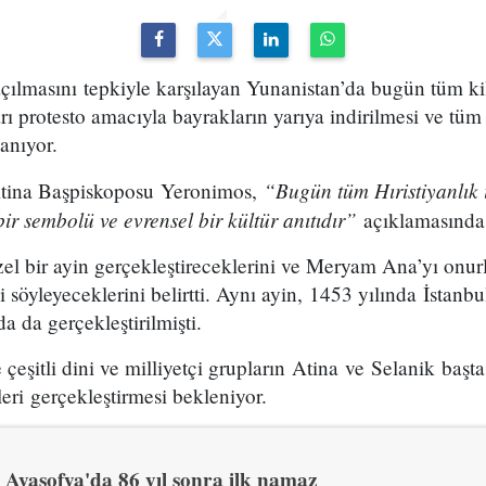
çılmasını tepkiyle karşılayan Yunanistan’da bugün tüm kil
rı protesto amacıyla bayrakların yarıya indirilmesi ve tüm 
anıyor.
“Bugün tüm Hıristiyanlık 
 Atina Başpiskoposu Yeronimos,
ir sembolü ve evrensel bir kültür anıtıdır”
açıklamasında
el bir ayin gerçekleştireceklerini ve Meryam Ana’yı onu
i söyleyeceklerini belirtti. Aynı ayin, 1453 yılında İstanb
da da gerçekleştirilmişti.
çeşitli dini ve milliyetçi grupların Atina ve Selanik baş
leri gerçekleştirmesi bekleniyor.
Ayasofya'da 86 yıl sonra ilk namaz