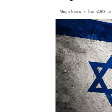
Mepa News
>
İran-ABD-İsr