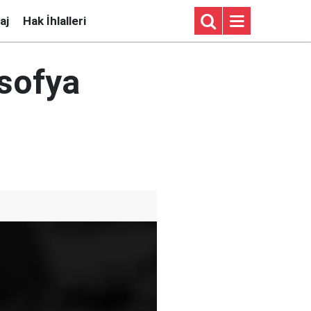
aj
Hak İhlalleri
asofya