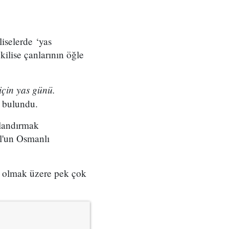
iselerde ‘yas
kilise çanlarının öğle
için yas günü.
 bulundu.
rlandırmak
ul'un Osmanlı
ta olmak üzere pek çok