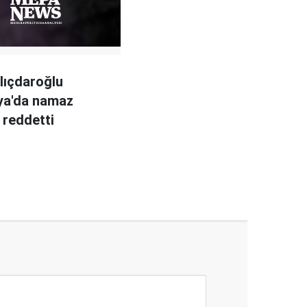
ılıçdaroğlu
ya'da namaz
i reddetti