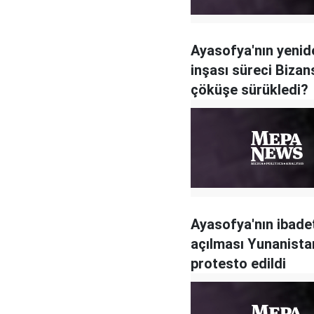
Ayasofya'nın yenid
inşası süreci Bizans
çöküşe sürükledi?
Ayasofya'nın ibade
açılması Yunanista
protesto edildi