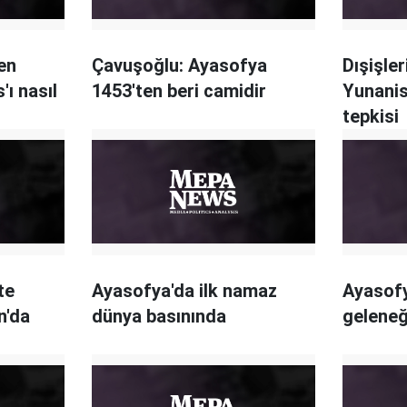
en
Çavuşoğlu: Ayasofya
Dışişler
'ı nasıl
1453'ten beri camidir
Yunanis
tepkisi
te
Ayasofya'da ilk namaz
Ayasofy
n'da
dünya basınında
geleneğ