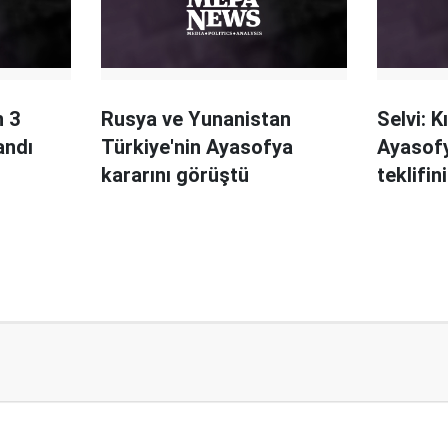
n 3
Rusya ve Yunanistan
Selvi: K
andı
Türkiye'nin Ayasofya
Ayasof
kararını görüştü
teklifin