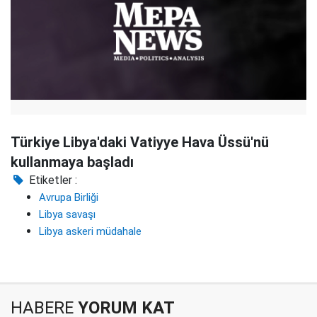
Türkiye Libya'daki Vatiyye Hava Üssü'nü
kullanmaya başladı
Etiketler :
Avrupa Birliği
Libya savaşı
Libya askeri müdahale
HABERE
YORUM KAT