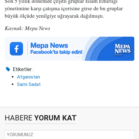
Son 5 yıllık dönemde çeşitli gruplar İslam Emirliği
yönetimine karşı çatışma içerisine girse de bu gruplar
büyük ölçüde yenilgiye uğrayarak dağılmıştı.
Kaynak: Mepa News
Etiketler :
Afganistan
Sami Sadat
HABERE
YORUM KAT