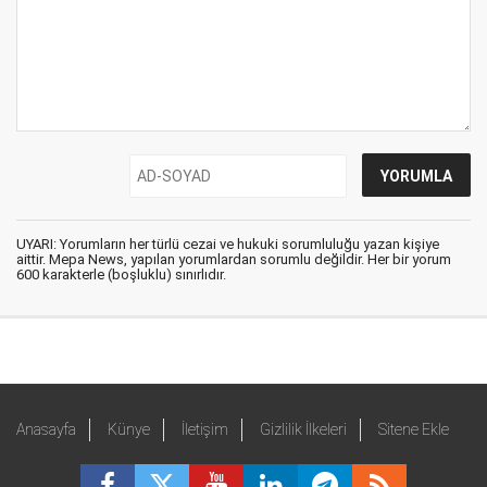
UYARI: Yorumların her türlü cezai ve hukuki sorumluluğu yazan kişiye
aittir. Mepa News, yapılan yorumlardan sorumlu değildir. Her bir yorum
600 karakterle (boşluklu) sınırlıdır.
Anasayfa
Künye
İletişim
Gizlilik İlkeleri
Sitene Ekle