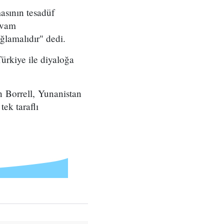
asının tesadüf
evam
ğlamalıdır" dedi.
rkiye ile diyaloğa
n Borrell, Yunanistan
tek taraflı