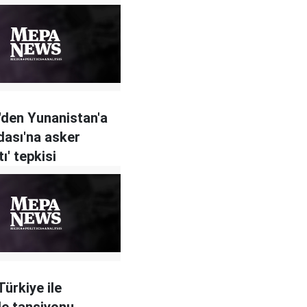
'den Yunanistan'a
dası'na asker
ı' tepkisi
Türkiye ile
de tansiyonu