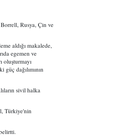
 Borrell, Rusya, Çin ve
leme aldığı makalede,
arıda egemen ve
rı oluşturmayı
ki güç dağılımının
ların sivil halka
l, Türkiye'nin
elirtti.