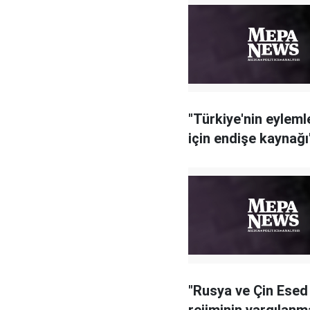
"Türkiye'nin eyleml
için endişe kaynağı
"Rusya ve Çin Esed
rejiminin yargılanm