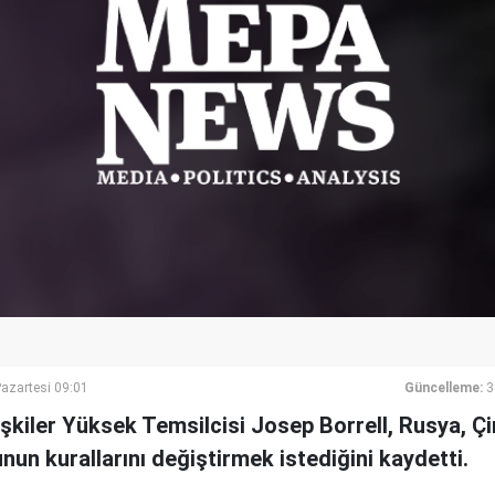
azartesi 09:01
Güncelleme:
3
lişkiler Yüksek Temsilcisi Josep Borrell, Rusya, Çi
nun kurallarını değiştirmek istediğini kaydetti.