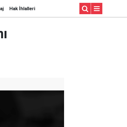
aj
Hak İhlalleri
nı