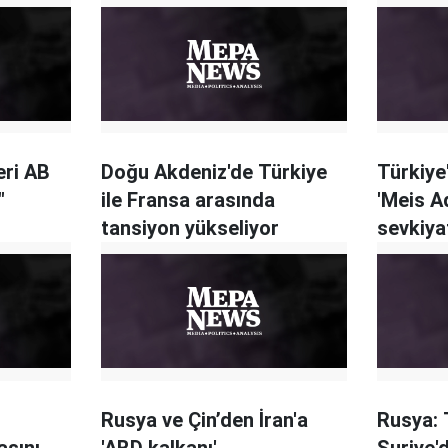
eri AB
Doğu Akdeniz'de Türkiye
Türkiye
"
ile Fransa arasında
'Meis A
tansiyon yükseliyor
sevkiyat
Rusya ve Çin’den İran'a
Rusya: 
asını
'ABD kalkanı'
Suriye'