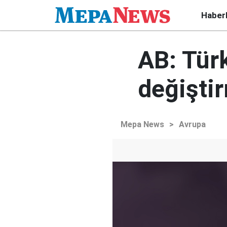
Haber
AB: Türk
değiştir
Mepa News
>
Avrupa