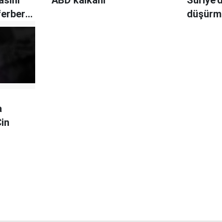
ferber
düşürme
a
Çin