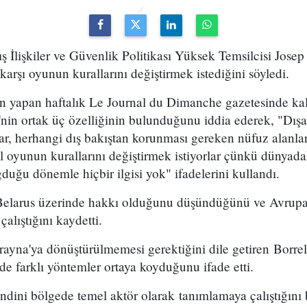
ş İlişkiler ve Güvenlik Politikası Yüksek Temsilcisi Josep
karşı oyunun kurallarını değiştirmek istediğini söyledi.
yın yapan haftalık Le Journal du Dimanche gazetesinde ka
'nin ortak üç özelliğinin bulunduğunu iddia ederek, "Dış
rlar, herhangi dış bakıştan korunması gereken nüfuz alanla
l oyunun kurallarını değiştirmek istiyorlar çünkü dünyada
ğduğu dönemle hiçbir ilgisi yok" ifadelerini kullandı.
Belarus üzerinde hakkı olduğunu düşündüğünü ve Avrupalı
çalıştığını kaydetti.
rayna'ya dönüştürülmemesi gerektiğini dile getiren Borrel
de farklı yöntemler ortaya koyduğunu ifade etti.
endini bölgede temel aktör olarak tanımlamaya çalıştığını b