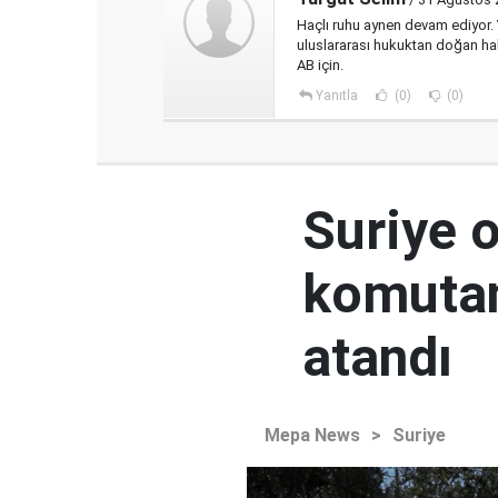
Haçlı ruhu aynen devam ediyor. 
uluslararası hukuktan doğan ha
AB için.
Yanıtla
(0)
(0)
Suriye 
komutan
atandı
Mepa News
>
Suriye