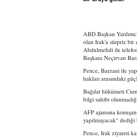
ABD Başkan Yardımcısı
olan Irak'a sürpriz bir
Abdulmehdi ile telefo
Başkanı Neçirvan Barza
Pence, Barzani ile y
hakları arasındaki güç
Bağdat hükümeti Cumhu
bilgi sahibi olunmadığ
AFP ajansına konuşan I
yapılmayacak" dediği be
Pence, Irak ziyareti k