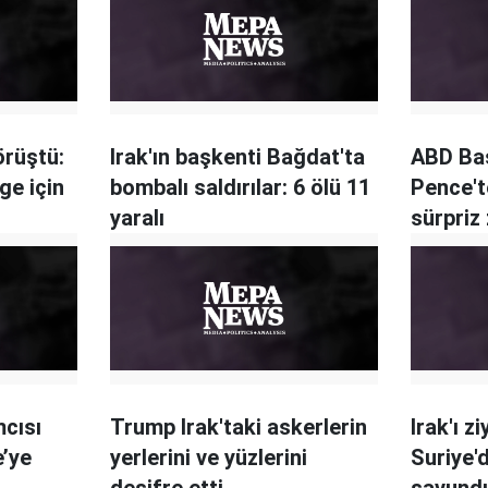
örüştü:
Irak'ın başkenti Bağdat'ta
ABD Ba
lge için
bombalı saldırılar: 6 ölü 11
Pence't
yaralı
sürpriz 
cısı
Trump Irak'taki askerlerin
Irak'ı 
’ye
yerlerini ve yüzlerini
Suriye'
deşifre etti
savund