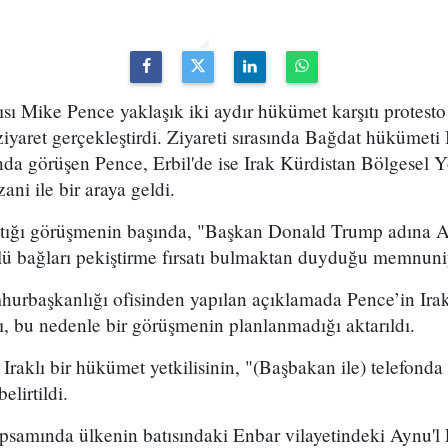
 Mike Pence yaklaşık iki aydır hükümet karşıtı protesto
 ziyaret gerçekleştirdi. Ziyareti sırasında Bağdat hükümet
nda görüşen Pence, Erbil'de ise Irak Kürdistan Bölgesel 
ni ile bir araya geldi.
aptığı görüşmenin başında, "Başkan Donald Trump adına 
lü bağları pekiştirme fırsatı bulmaktan duyduğu memnuniye
rbaşkanlığı ofisinden yapılan açıklamada Pence’in Irak
ı, bu nedenle bir görüşmenin planlanmadığı aktarıldı.
raklı bir hükümet yetkilisinin, "(Başbakan ile) telefonda 
lirtildi.
apsamında ülkenin batısındaki Enbar vilayetindeki Aynu'l