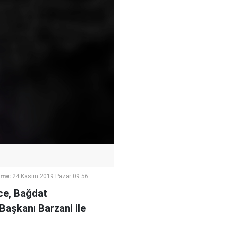
eme:
24 Kasım 2019 Pazar 09:56
nce, Bağdat
Başkanı Barzani ile