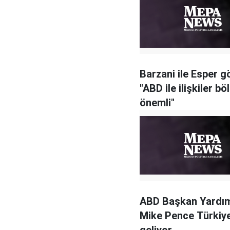
Barzani ile Esper g
"ABD ile ilişkiler bö
önemli"
ABD Başkan Yardım
Mike Pence Türkiye
geliyor