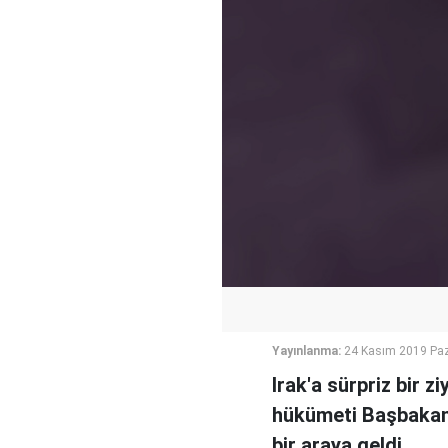
Yayınlanma:
24 Kasım 2019 Paz
Irak'a sürpriz bir
hükümeti Başbakanı
bir araya geldi.