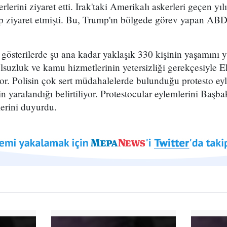
erini ziyaret etti. Irak'taki Amerikalı askerleri geçen y
ziyaret etmişti. Bu, Trump'ın bölgede görev yapan ABD a
 gösterilerde şu ana kadar yaklaşık 330 kişinin yaşamını yiti
 yolsuzluk ve kamu hizmetlerinin yetersizliği gerekçesiyle
yor. Polisin çok sert müdahalelerde bulunduğu protesto e
in yaralandığı belirtiliyor. Protestocular eylemlerini Baş
erini duyurdu.