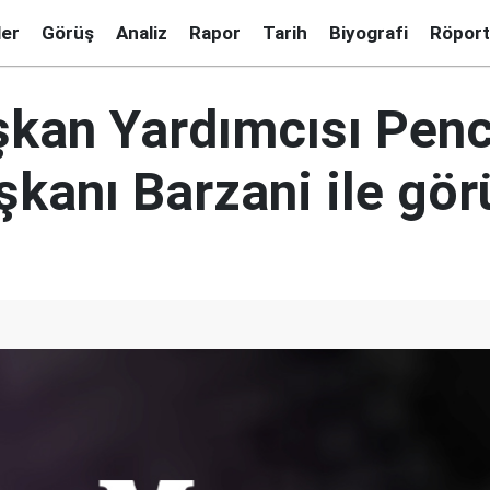
ler
Görüş
Analiz
Rapor
Tarih
Biyografi
Röport
kan Yardımcısı Pence
şkanı Barzani ile gör