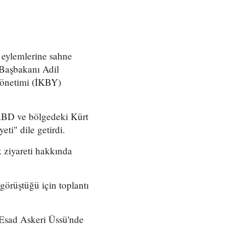
 eylemlerine sahne
i Başbakanı Adil
Yönetimi (İKBY)
ABD ve bölgedeki Kürt
ti" dile getirdi.
 ziyareti hakkında
görüştüğü için toplantı
 Esad Askeri Üssü'nde