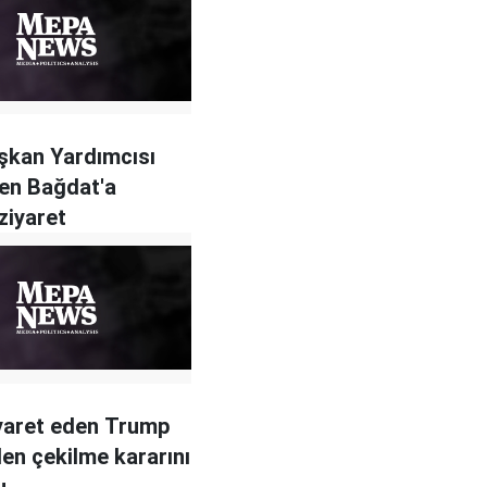
şkan Yardımcısı
en Bağdat'a
ziyaret
ziyaret eden Trump
den çekilme kararını
u