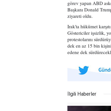
görev yapan ABD askerl
Başkanı Donald Trump 
ziyareti oldu.
Irak'ta hükümet karşıtı
Göstericiler işsizlik,
protestolarını sürdürü
dek en az 15 bin kişin
edene dek sürdürecekl
İlgili Haberler