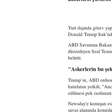
Yurt dışında görev yap
Donald Trump Irak’taki 
ABD Savunma Bakanlığ
düzenleyen Seal Team F
belirtti.
"Askerlerin bu şek
Trump’ın, ABD ordusun
hatırlatan yetkili, "An
edilmesi pek rastlanan
Newsday'e konuşan es
savaş alanında konuşla