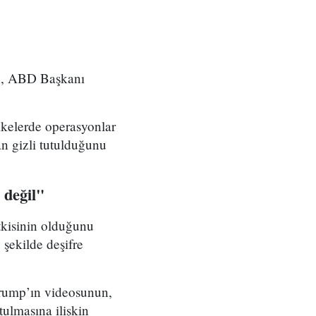
ken, ABD Başkanı
kelerde operasyonlar
n gizli tutulduğunu
 değil"
tkisinin olduğunu
 şekilde deşifre
rump’ın videosunun,
tulmasına ilişkin