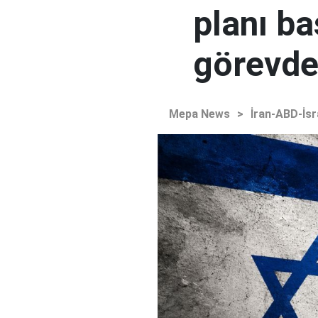
planı ba
görevden
Mepa News
>
İran-ABD-İsr