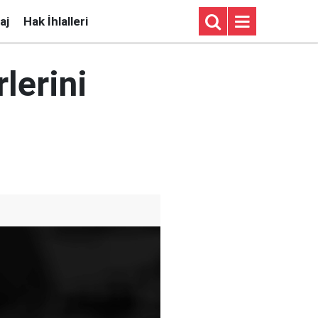
aj
Hak İhlalleri
lerini