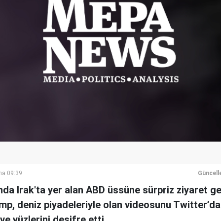
ma 09:39
Güncell
nda Irak'ta yer alan ABD üssüne sürpriz ziyaret g
p, deniz piyadeleriyle olan videosunu Twitter’d
ve yüzlerini deşifre etti.