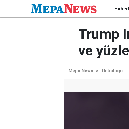
Haber
Trump Ir
ve yüzle
Mepa News
>
Ortadoğu