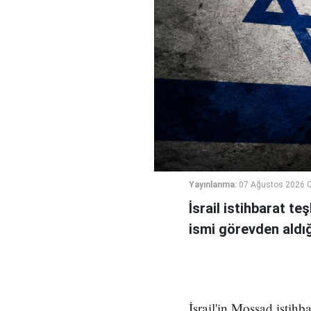
Yayınlanma:
07 Ağustos 2026 
İsrail istihbarat te
ismi görevden aldığı 
İsrail'in Mossad istihb