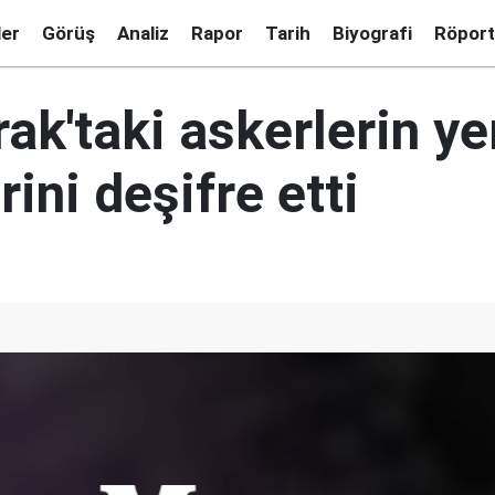
ler
Görüş
Analiz
Rapor
Tarih
Biyografi
Röport
ak'taki askerlerin yer
rini deşifre etti