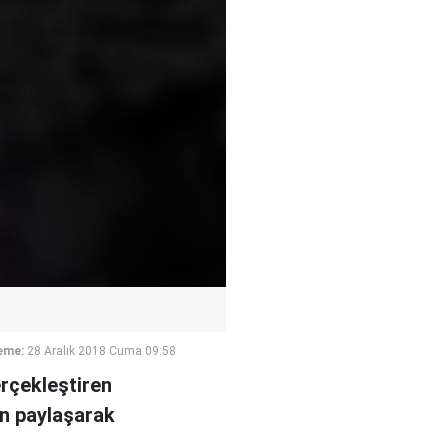
eme:
28 Aralık 2018 Cuma 09:58
erçekleştiren
an paylaşarak