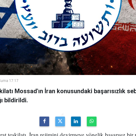
Cuma 17:17
şkilatı Mossad'ın İran konusundaki başarısızlık se
bildirildi.
arat teşkilatı, İran rejimini devirmeye yönelik başarısız bir