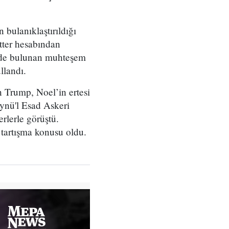
 bulanıklaştırıldığı
tter hesabından
’nde bulunan muhteşem
llandı.
n Trump, Noel’in ertesi
Aynü'l Esad Askeri
rlerle görüştü.
 tartışma konusu oldu.