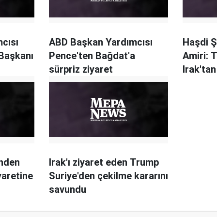
cısı
ABD Başkan Yardımcısı
Haşdi Ş
 Başkanı
Pence'ten Bağdat'a
Amiri: 
sürpriz ziyaret
Irak'tan
inden
Irak'ı ziyaret eden Trump
yaretine
Suriye'den çekilme kararını
savundu