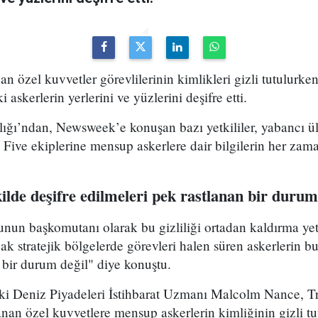
an özel kuvvetler görevlilerinin kimlikleri gizli tutulur
askerlerin yerlerini ve yüzlerini deşifre etti.
ı’ndan, Newsweek’e konuşan bazı yetkililer, yabancı ül
ive ekiplerine mensup askerlere dair bilgilerin her zama
ilde deşifre edilmeleri pek rastlanan bir durum
un başkomutanı olarak bu gizliliği ortadan kaldırma ye
cak stratejik bölgelerde görevleri halen süren askerlerin bu
 bir durum değil" diye konuştu.
ki Deniz Piyadeleri İstihbarat Uzmanı Malcolm Nance, T
nan özel kuvvetlere mensup askerlerin kimliğinin gizli tu