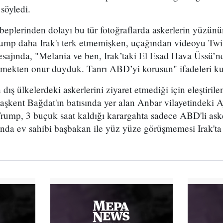
 söyledi.
ebeplerinden dolayı bu tür fotoğraflarda askerlerin yüzünün
rump daha Irak'ı terk etmemişken, uçağından videoyu Twi
esajında, "Melania ve ben, Irak’taki El Esad Hava Üssü
etmekten onur duyduk. Tanrı ABD’yi korusun" ifadeleri ku
ış ülkelerdeki askerlerini ziyaret etmediği için eleştirile
Başkent Bağdat'ın batısında yer alan Anbar vilayetindeki 
rump, 3 buçuk saat kaldığı karargahta sadece ABD'li aske
sında ev sahibi başbakan ile yüz yüze görüşmemesi Irak'ta