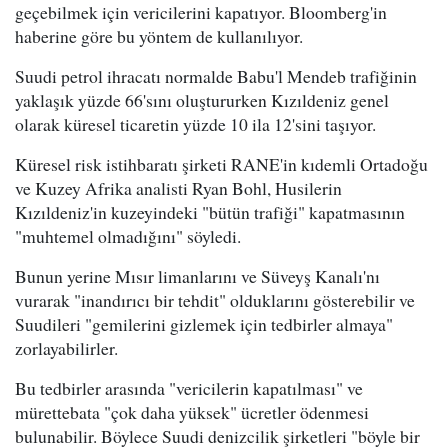
geçebilmek için vericilerini kapatıyor. Bloomberg'in
haberine göre bu yöntem de kullanılıyor.
Suudi petrol ihracatı normalde Babu'l Mendeb trafiğinin
yaklaşık yüzde 66'sını oluştururken Kızıldeniz genel
olarak küresel ticaretin yüzde 10 ila 12'sini taşıyor.
Küresel risk istihbaratı şirketi RANE'in kıdemli Ortadoğu
ve Kuzey Afrika analisti Ryan Bohl, Husilerin
Kızıldeniz'in kuzeyindeki "bütün trafiği" kapatmasının
"muhtemel olmadığını" söyledi.
Bunun yerine Mısır limanlarını ve Süveyş Kanalı'nı
vurarak "inandırıcı bir tehdit" olduklarını gösterebilir ve
Suudileri "gemilerini gizlemek için tedbirler almaya"
zorlayabilirler.
Bu tedbirler arasında "vericilerin kapatılması" ve
mürettebata "çok daha yüksek" ücretler ödenmesi
bulunabilir. Böylece Suudi denizcilik şirketleri "böyle bir