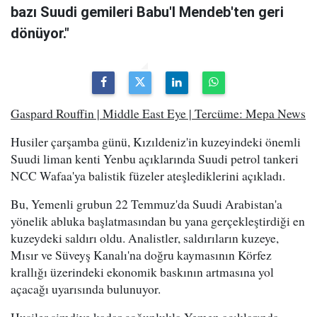
bazı Suudi gemileri Babu'l Mendeb'ten geri
dönüyor."
Gaspard Rouffin | Middle East Eye | Tercüme: Mepa News
Husiler çarşamba günü, Kızıldeniz'in kuzeyindeki önemli
Suudi liman kenti Yenbu açıklarında Suudi petrol tankeri
NCC Wafaa'ya balistik füzeler ateşlediklerini açıkladı.
Bu, Yemenli grubun 22 Temmuz'da Suudi Arabistan'a
yönelik abluka başlatmasından bu yana gerçekleştirdiği en
kuzeydeki saldırı oldu. Analistler, saldırıların kuzeye,
Mısır ve Süveyş Kanalı'na doğru kaymasının Körfez
krallığı üzerindeki ekonomik baskının artmasına yol
açacağı uyarısında bulunuyor.
Husiler şimdiye kadar çoğunlukla Yemen açıklarında,