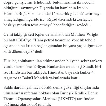
doğru genişletme tehdidinde bulunmasının iki nedeni
olduğunu savunuyor. Dışarıda bu hamlenin İran'ın
Hürmüz Boğazı konusundaki "pazarlık gücünü" artırmayı
amaçladığını, içeride ise "Riyad üzerindeki zorlayıcı
baskıyı yeniden tesis etmeyi" hedeflediğini söyledi.
Gemi takip şirketi Kpler'de analist olan Matthew Wright
bu hafta BBC'ye, "Ham petrol ticaretine yönelik tehdit
açısından bu krizin başlangıcından bu yana yaşadığımız en
kötü dönemdeyiz" dedi.
Husiler, ablukanın ilan edilmesinden bu yana sekiz tankeri
vurduklarını öne sürüyor. Bunlardan en az beşi Suudi, biri
ise Hindistan bayraklıydı. Hindistan bayraklı tanker 4
Ağustos'ta Babu'l Mendeb yakınlarında battı.
Saldırılardan yalnızca dördü, deniz güvenliği olaylarında
uluslararası referans noktası olan Birleşik Krallık Deniz
Ticareti Operasyonları Merkezi (UKMTO) tarafından
bağımsız olarak doğrulandı.