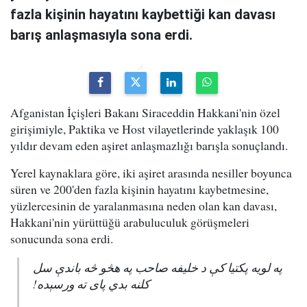
fazla kişinin hayatını kaybettiği kan davası
barış anlaşmasıyla sona erdi.
Afganistan İçişleri Bakanı Siraceddin Hakkani'nin özel
girişimiyle, Paktika ve Host vilayetlerinde yaklaşık 100
yıldır devam eden aşiret anlaşmazlığı barışla sonuçlandı.
Yerel kaynaklara göre, iki aşiret arasında nesiller boyunca
süren ve 200'den fazla kişinin hayatını kaybetmesine,
yüzlercesinin de yaralanmasına neden olan kan davası,
Hakkani'nin yürüttüğü arabuluculuk görüşmeleri
sonucunda sona erdi.
په لویه پکتیا کې د خلیفه صاحب په هڅو څه باندې سل
کلنه بدي پای ته ورسېده!