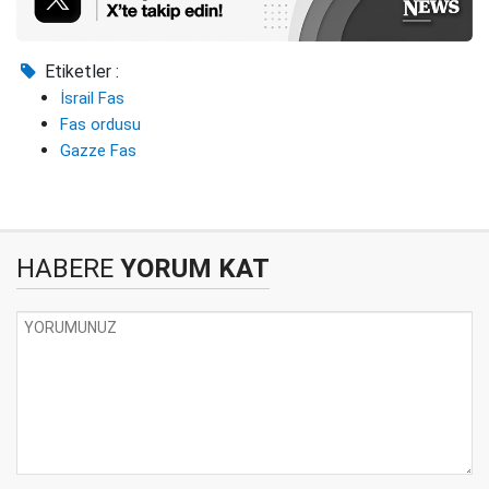
Etiketler :
İsrail Fas
Fas ordusu
Gazze Fas
HABERE
YORUM KAT