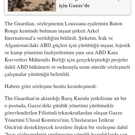
için Gazze'de
The Guardian, sözleşmenin Louisiana eyaletinin Baton
Rouge kentinde bulunan inşaat şirketi Arkel
International'a verildiğini bildirdi. Şirketin, Irak ve
Afganistan'daki ABD güçleri için yürüttüğü inşaat, lojistik
ve kamp yönetimi faaliyetlerinin yanı sıra ABD Kara
Kuvvetleri Mühendis Birliği için gerçekleştirdiği projeler
dahil ABD hükümeti ve ordusuyla uzun süredir sözleşmeli
çalışmalar yürüttüğü belirtildi.
Habere göre sözleşme henüz kesinleşmedi.
The Guardian'ın aktardığı Barış Kurulu yetkilisine ait bir
e-postada, Gazze'deki günlük yönetimi yürütmekle
görevlendirilen Filistinli teknokratlardan oluşan Gazze
Yönetimi Ulusal Komitesi'nin, Uluslararası İstikrar
Gücü'nü destekleyecek tesislere ilişkin bir sözleşme dahil
"bazı sözleşmelerin verilmesine yönelik hazırlıklarda son