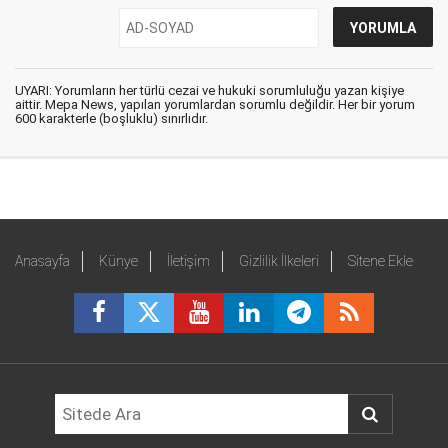
UYARI: Yorumların her türlü cezai ve hukuki sorumluluğu yazan kişiye
aittir. Mepa News, yapılan yorumlardan sorumlu değildir. Her bir yorum
600 karakterle (boşluklu) sınırlıdır.
Anasayfa
Künye
İletişim
Gizlilik İlkeleri
Sitene Ekle