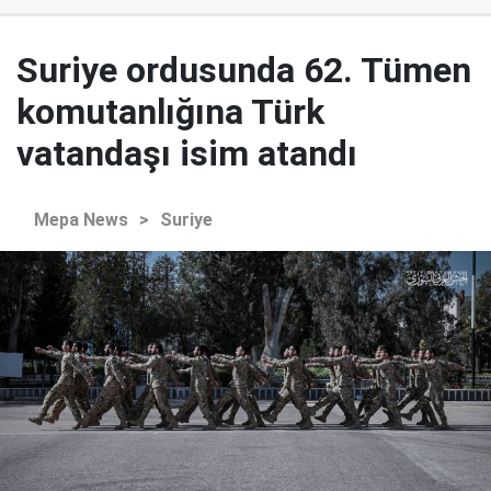
Suriye ordusunda 62. Tümen
komutanlığına Türk
vatandaşı isim atandı
Mepa News
>
Suriye