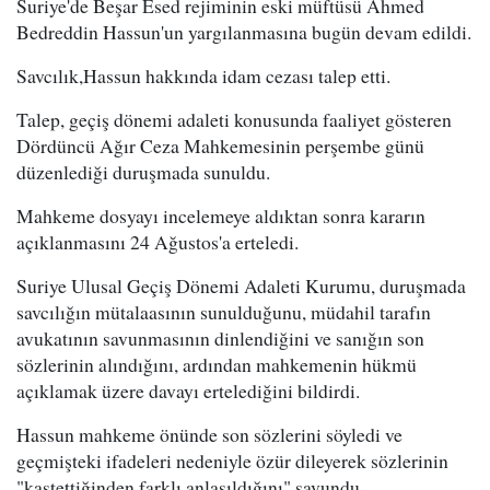
Suriye'de Beşar Esed rejiminin eski müftüsü Ahmed
Bedreddin Hassun'un yargılanmasına bugün devam edildi.
Savcılık,Hassun hakkında idam cezası talep etti.
Talep, geçiş dönemi adaleti konusunda faaliyet gösteren
Dördüncü Ağır Ceza Mahkemesinin perşembe günü
düzenlediği duruşmada sunuldu.
Mahkeme dosyayı incelemeye aldıktan sonra kararın
açıklanmasını 24 Ağustos'a erteledi.
Suriye Ulusal Geçiş Dönemi Adaleti Kurumu, duruşmada
savcılığın mütalaasının sunulduğunu, müdahil tarafın
avukatının savunmasının dinlendiğini ve sanığın son
sözlerinin alındığını, ardından mahkemenin hükmü
açıklamak üzere davayı ertelediğini bildirdi.
Hassun mahkeme önünde son sözlerini söyledi ve
geçmişteki ifadeleri nedeniyle özür dileyerek sözlerinin
"kastettiğinden farklı anlaşıldığını" savundu.