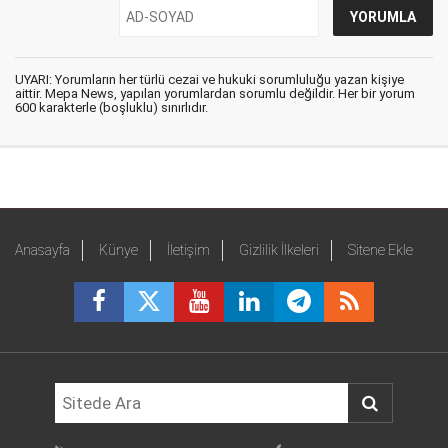
UYARI: Yorumların her türlü cezai ve hukuki sorumluluğu yazan kişiye
aittir. Mepa News, yapılan yorumlardan sorumlu değildir. Her bir yorum
600 karakterle (boşluklu) sınırlıdır.
Anasayfa
Künye
İletişim
Gizlilik İlkeleri
Sitene Ekle