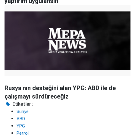
yaptırım uygulansın
Rusya'nın desteğini alan YPG: ABD ile de
çalışmayı sürdüreceğiz
Etiketler :
Suriye
ABD
YPG
Petrol