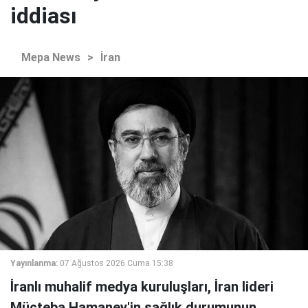
iddiası
Mepa News
>
İran
Yayınlanma:
07 Ağustos 2026 Cuma 15:38
İranlı muhalif medya kuruluşları, İran lideri
Mücteba Hamaney'in sağlık durumunun