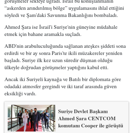
görüşmeler sekteye uğradı. İsrail bu konuşlanmanın
“askerden arındırılmış bölge” uygulamasını ihlal ettiğini
söyledi ve Şam'daki Savunma Bakanlığını bombaladı.
Ahmed Şara ise İsrail'i Suriye'nin güneyine müdahale
etmek için bahane aramakla suçladı.
ABD'nin arabuluculuğunda sağlanan ateşkes şiddeti sona
erdirdi ve bir ay sonra Paris'te ikili müzakereler yeniden
başladı. Suriye ilk kez uzun süredir düşman olduğu
ülkeyle doğrudan görüşmeler yaptığını kabul etti.
Ancak iki Suriyeli kaynağa ve Batılı bir diplomata göre
odadaki atmosfer gergindi ve iki taraf arasında güven
eksikliği vardı.
Suriye Devlet Başkanı
Ahmed Şara CENTCOM
komutanı Cooper ile görüştü