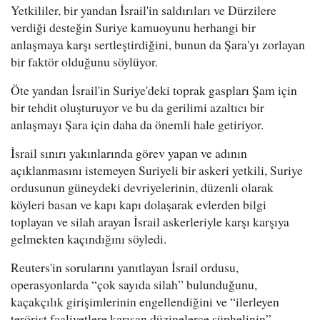
Yetkililer, bir yandan İsrail'in saldırıları ve Dürzilere
verdiği desteğin Suriye kamuoyunu herhangi bir
anlaşmaya karşı sertleştirdiğini, bunun da Şara'yı zorlayan
bir faktör olduğunu söylüyor.
Öte yandan İsrail'in Suriye'deki toprak gaspları Şam için
bir tehdit oluşturuyor ve bu da gerilimi azaltıcı bir
anlaşmayı Şara için daha da önemli hale getiriyor.
İsrail sınırı yakınlarında görev yapan ve adının
açıklanmasını istemeyen Suriyeli bir askeri yetkili, Suriye
ordusunun güneydeki devriyelerinin, düzenli olarak
köyleri basan ve kapı kapı dolaşarak evlerden bilgi
toplayan ve silah arayan İsrail askerleriyle karşı karşıya
gelmekten kaçındığını söyledi.
Reuters'in sorularını yanıtlayan İsrail ordusu,
operasyonlarda “çok sayıda silah” bulunduğunu,
kaçakçılık girişimlerinin engellendiğini ve “ilerleyen
terörist faaliyetlere karışan düzinelerce şüphelinin”