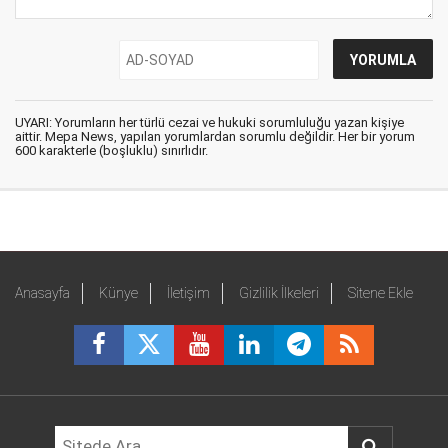
UYARI: Yorumların her türlü cezai ve hukuki sorumluluğu yazan kişiye
aittir. Mepa News, yapılan yorumlardan sorumlu değildir. Her bir yorum
600 karakterle (boşluklu) sınırlıdır.
Anasayfa
Künye
İletişim
Gizlilik İlkeleri
Sitene Ekle