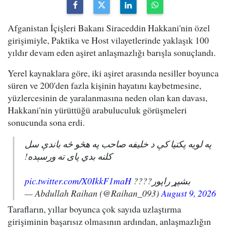
Afganistan İçişleri Bakanı Siraceddin Hakkani'nin özel
girişimiyle, Paktika ve Host vilayetlerinde yaklaşık 100
yıldır devam eden aşiret anlaşmazlığı barışla sonuçlandı.
Yerel kaynaklara göre, iki aşiret arasında nesiller boyunca
süren ve 200'den fazla kişinin hayatını kaybetmesine,
yüzlercesinin de yaralanmasına neden olan kan davası,
Hakkani'nin yürüttüğü arabuluculuk görüşmeleri
sonucunda sona erdi.
په لویه پکتیا کې د خلیفه صاحب په هڅو څه باندې سل
کلنه بدي پای ته ورسېده!
pic.twitter.com/X0IkkF1maH
بشپړ راپور????
— Abdullah Raihan (@Raihan_093)
August 9, 2026
Tarafların, yıllar boyunca çok sayıda uzlaştırma
girişiminin başarısız olmasının ardından, anlaşmazlığın