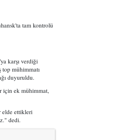
uhansk'ta tam kontrolü
a karşı verdiği
iş top mühimmatı
ağı duyuruldu.
er için ek mühimmat,
elde ettikleri
z." dedi.