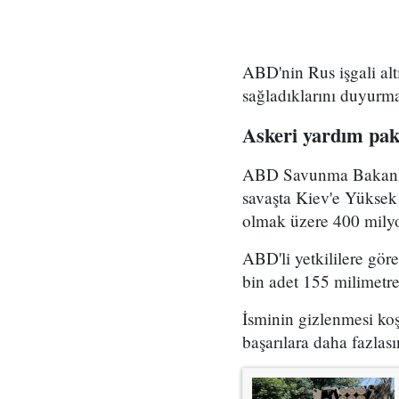
ABD'nin Rus işgali al
sağladıklarını duyurma
Askeri yardım pa
ABD Savunma Bakanlığı
savaşta Kiev'e Yükse
olmak üzere 400 milyo
ABD'li yetkililere gö
bin adet 155 milimetre
İsminin gizlenmesi koş
başarılara daha fazlas