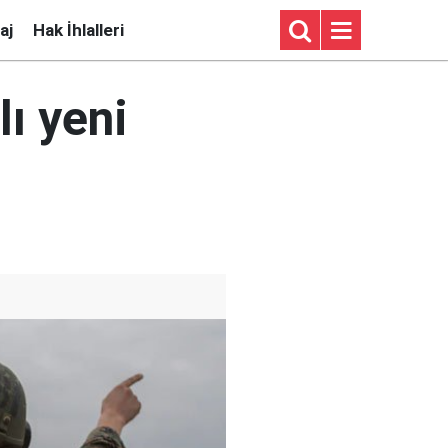
aj
Hak İhlalleri
ı yeni