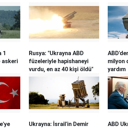
a 1
Rusya: "Ukrayna ABD
ABD'den
e askeri
füzeleriyle hapishaneyi
milyon d
vurdu, en az 40 kişi öldü"
yardım
e'ye
Ukrayna: İsrail'in Demir
ABD Uk