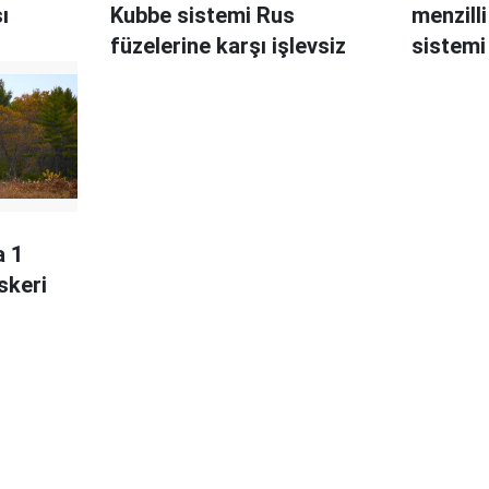
ı
Kubbe sistemi Rus
menzill
füzelerine karşı işlevsiz
sistemi
a 1
skeri