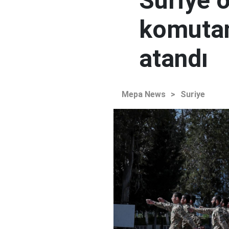
Suriye 
komutan
atandı
Mepa News
>
Suriye