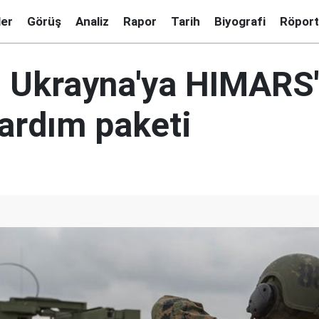
ler
Görüş
Analiz
Rapor
Tarih
Biyografi
Röport
 Ukrayna'ya HIMARS'l
yardım paketi