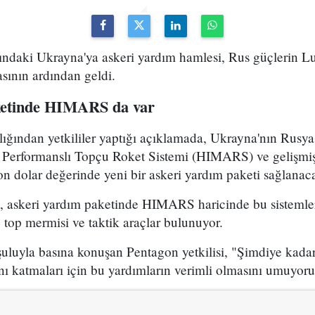
tındaki Ukrayna'ya askeri yardım hamlesi, Rus güçlerin L
sının ardından geldi.
ketinde HIMARS da var
ndan yetkililer yaptığı açıklamada, Ukrayna'nın Rusya'y
k Performanslı Topçu Roket Sistemi (HIMARS) ve gelişm
n dolar değerinde yeni bir askeri yardım paketi sağlanac
re, askeri yardım paketinde HIMARS haricinde bu sisteml
 top mermisi ve taktik araçlar bulunuyor.
uluyla basına konuşan Pentagon yetkilisi, "Şimdiye kadar 
ını katmaları için bu yardımların verimli olmasını umuyoru