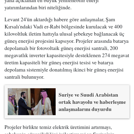
yana açıklanan en büyük yenilenebilir enerji
yatırımlarından biri niteliğinde.
Levant 24'ün aktardığı habere göre anlaşmalar, Şam
Kırsalı'ndaki Vadi er-Rabi bölgesinde kurulacak ve 400
kilovoltluk iletim hattıyla ulusal şebekeye bağlanacak üç
güneş enerjisi projesini kapsıyor. Projeler arasında batarya
depolamalı bir fotovoltaik güneş enerjisi santrali, 200
megavatlık inverter kapasitesiyle desteklenen 274 megavat
üretim kapasiteli bir güneş enerjisi tesisi ve batarya
depolama sistemiyle donatılmış ikinci bir güneş enerjisi
santrali bulunuyor.
Suriye ve Suudi Arabistan
ortak havayolu ve haberleşme
anlaşmalarını duyurdu
Projeler birlikte temiz elektrik üretimini artırmayı,