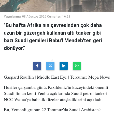
Yayınlanma:
08 Ağustos 2026 Cumartesi 16:28
"Bu hafta Afrika'nın çevresinden çok daha
uzun bir güzergah kullanan altı tanker gibi
bazı Suudi gemileri Babu'l Mendeb'ten geri
dönüyor."
Gaspard Rouffin | Middle East Eye | Tercüme: Mepa News
Husiler çarşamba günü, Kızıldeniz'in kuzeyindeki önemli
Suudi liman kenti Yenbu açıklarında Suudi petrol tankeri
NCC Wafaa'ya balistik füzeler ateşlediklerini açıkladı.
Bu, Yemenli grubun 22 Temmuz'da Suudi Arabistan'a