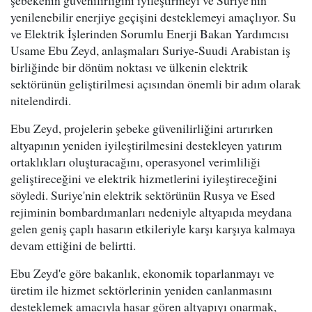
şebekenin güvenilirliğini iyileştirmeyi ve Suriye'nin
yenilenebilir enerjiye geçişini desteklemeyi amaçlıyor. Su
ve Elektrik İşlerinden Sorumlu Enerji Bakan Yardımcısı
Usame Ebu Zeyd, anlaşmaları Suriye-Suudi Arabistan iş
birliğinde bir dönüm noktası ve ülkenin elektrik
sektörünün geliştirilmesi açısından önemli bir adım olarak
nitelendirdi.
Ebu Zeyd, projelerin şebeke güvenilirliğini artırırken
altyapının yeniden iyileştirilmesini destekleyen yatırım
ortaklıkları oluşturacağını, operasyonel verimliliği
geliştireceğini ve elektrik hizmetlerini iyileştireceğini
söyledi. Suriye'nin elektrik sektörünün Rusya ve Esed
rejiminin bombardımanları nedeniyle altyapıda meydana
gelen geniş çaplı hasarın etkileriyle karşı karşıya kalmaya
devam ettiğini de belirtti.
Ebu Zeyd'e göre bakanlık, ekonomik toparlanmayı ve
üretim ile hizmet sektörlerinin yeniden canlanmasını
desteklemek amacıyla hasar gören altyapıyı onarmak,