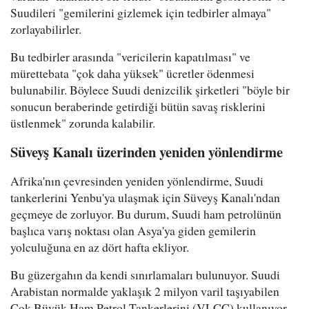
Suudileri "gemilerini gizlemek için tedbirler almaya"
zorlayabilirler.
Bu tedbirler arasında "vericilerin kapatılması" ve
mürettebata "çok daha yüksek" ücretler ödenmesi
bulunabilir. Böylece Suudi denizcilik şirketleri "böyle bir
sonucun beraberinde getirdiği bütün savaş risklerini
üstlenmek" zorunda kalabilir.
Süveyş Kanalı üzerinden yeniden yönlendirme
Afrika'nın çevresinden yeniden yönlendirme, Suudi
tankerlerini Yenbu'ya ulaşmak için Süveyş Kanalı'ndan
geçmeye de zorluyor. Bu durum, Suudi ham petrolünün
başlıca varış noktası olan Asya'ya giden gemilerin
yolculuğuna en az dört hafta ekliyor.
Bu güzergahın da kendi sınırlamaları bulunuyor. Suudi
Arabistan normalde yaklaşık 2 milyon varil taşıyabilen
Çok Büyük Ham Petrol Tankerlerini (VLCC) kullanıyor.