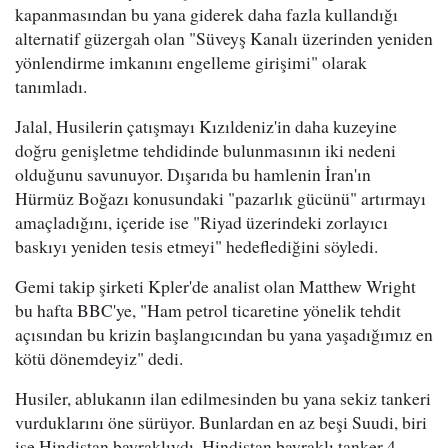
kapanmasından bu yana giderek daha fazla kullandığı
alternatif güzergah olan "Süveyş Kanalı üzerinden yeniden
yönlendirme imkanını engelleme girişimi" olarak
tanımladı.
Jalal, Husilerin çatışmayı Kızıldeniz'in daha kuzeyine
doğru genişletme tehdidinde bulunmasının iki nedeni
olduğunu savunuyor. Dışarıda bu hamlenin İran'ın
Hürmüz Boğazı konusundaki "pazarlık gücünü" artırmayı
amaçladığını, içeride ise "Riyad üzerindeki zorlayıcı
baskıyı yeniden tesis etmeyi" hedeflediğini söyledi.
Gemi takip şirketi Kpler'de analist olan Matthew Wright
bu hafta BBC'ye, "Ham petrol ticaretine yönelik tehdit
açısından bu krizin başlangıcından bu yana yaşadığımız en
kötü dönemdeyiz" dedi.
Husiler, ablukanın ilan edilmesinden bu yana sekiz tankeri
vurduklarını öne sürüyor. Bunlardan en az beşi Suudi, biri
ise Hindistan bayraklıydı. Hindistan bayraklı tanker 4