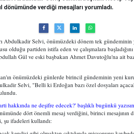
yıl dönümünde verdiği mesajları yorumladı.
arı Abdulkadir Selvi, önümüzdeki dönem tek gündeminin y
su olduğu partiden istifa eden ve çalışmalara başladığın
ullah Gül ve eski başbakan Ahmet Davutoğlu'na ait bazı
'ın önümüzdeki günlerde birincil gündeminin yeni kurul
lkadir Selvi, "Belli ki Erdoğan bazı özel dosyaları açacak,
ulundu.
arti hakkında ne deşifre edecek?' başlıklı bugünkü yazısı
önümünde dört önemli mesaj verdiğini, birinci mesajının 
, şu ifadeleri kullandı:
ncak kendisi gibi olmaktan çıktığında misyonunu kaybeder