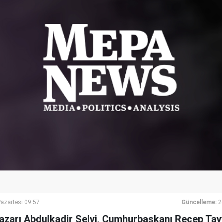
azartesi 09:57
Güncelleme:
2
yazarı Abdulkadir Selvi, Cumhurbaşkanı Recep Tay