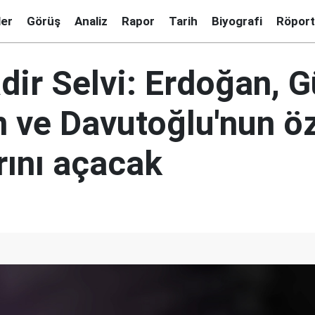
ler
Görüş
Analiz
Rapor
Tarih
Biyografi
Röport
ir Selvi: Erdoğan, G
 ve Davutoğlu'nun ö
rını açacak