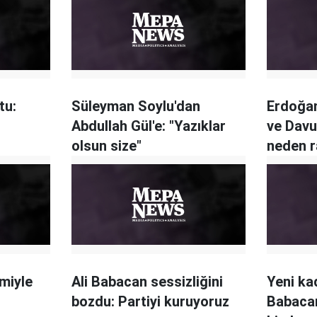
tu:
Süleyman Soylu'dan
Erdoğan
Abdullah Gül'e: "Yazıklar
ve Dav
olsun size"
neden r
imiyle
Ali Babacan sessizliğini
Yeni kad
bozdu: Partiyi kuruyoruz
Babacan