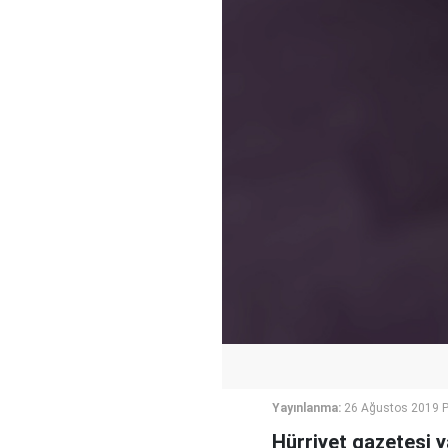
Yayınlanma:
26 Ağustos 2019 P
Hürriyet gazetesi 