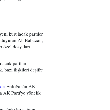
eni kurulacak partiler
ı duyuran Ali Babacan,
 özel dosyaları
acak partiler
 bazı ilişkileri deşifre
nda
Erdoğan'ın AK
da AK Parti'ye yönelik
. Tıpkı bu çatının