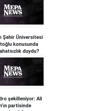
 Şehir Üniversitesi
utoğlu konusunda
ahatsızlık duydu?
ro şekilleniyor: Ali
’ın partisinde