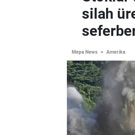
silah ür
seferber
Mepa News
>
Amerika