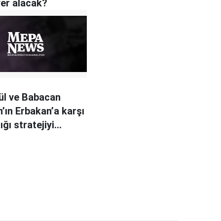
yer alacak?
Gül ve Babacan
’ın Erbakan’a karşı
ğı stratejiyi
ek