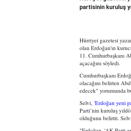
partisinin kuruluş 
Hürriyet gazetesi yaz
olan Erdoğan'ın kurucu
11. Cumhurbaşkanı Abd
açacağını söyledi.
Cumhurbaşkanı Erdoğan
olacağını belirten Abdu
edecek" yorumunda b
Selvi,
'Erdoğan yeni p
Parti’nin kuruluş yıld
olduğunu belirtti. Selvi
"Erdoğan, 'AK Parti a