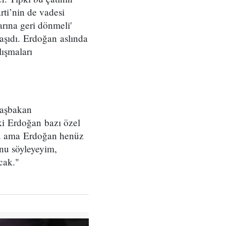
rti’nin de vadesi
rına geri dönmeli'
taşıdı. Erdoğan aslında
lışmaları
Başbakan
 ki Erdoğan bazı özel
ştu ama Erdoğan henüz
nu söyleyeyim,
cak."