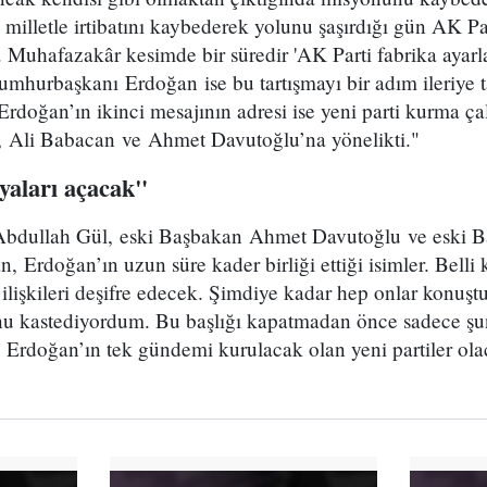
i milletle irtibatını kaybederek yolunu şaşırdığı gün AK Pa
 Muhafazakâr kesimde bir süredir 'AK Parti fabrika ayarla
Cumhurbaşkanı Erdoğan ise bu tartışmayı bir adım ileriye 
Erdoğan’ın ikinci mesajının adresi ise yeni parti kurma ça
, Ali Babacan ve Ahmet Davutoğlu’na yönelikti."
yaları açacak"
bdullah Gül, eski Başbakan Ahmet Davutoğlu ve eski 
, Erdoğan’ın uzun süre kader birliği ettiği isimler. Belli
 ilişkileri deşifre edecek. Şimdiye kadar hep onlar konu
u kastediyordum. Bu başlığı kapatmadan önce sadece şu
doğan’ın tek gündemi kurulacak olan yeni partiler ola