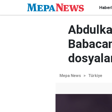
Haber
Abdulkad
Babacan
dosyala
Mepa News
>
Türkiye