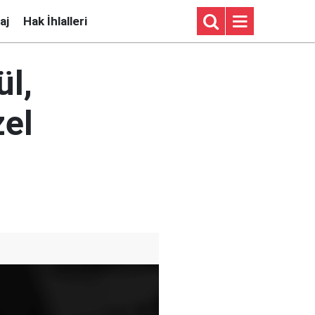
aj
Hak İhlalleri
ül,
zel