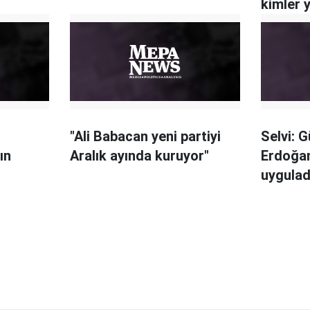
kimler 
"Ali Babacan yeni partiyi
Selvi: 
ın
Aralık ayında kuruyor"
Erdoğan
z
uyguladı
izleyec