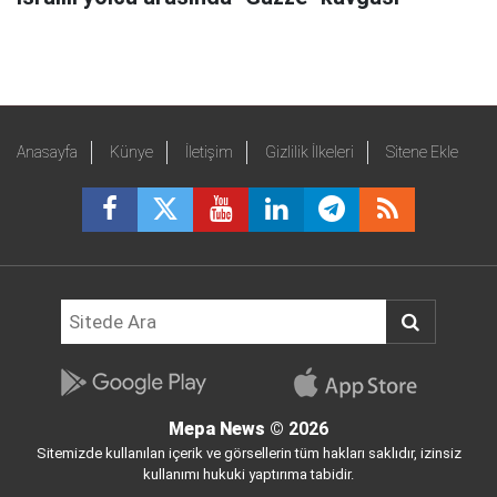
Anasayfa
Künye
İletişim
Gizlilik İlkeleri
Sitene Ekle
Mepa News
© 2026
Sitemizde kullanılan içerik ve görsellerin tüm hakları saklıdır, izinsiz
kullanımı hukuki yaptırıma tabidir.