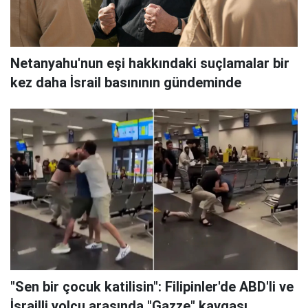
Netanyahu'nun eşi hakkındaki suçlamalar bir
kez daha İsrail basınının gündeminde
"Sen bir çocuk katilisin": Filipinler'de ABD'li ve
İsrailli yolcu arasında "Gazze" kavgası