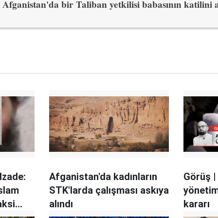
Afganistan'da bir Taliban yetkilisi babasının katilini a
dzade:
Afganistan'da kadınların
Görüş |
İslam
STK'larda çalışması askıya
yönetim
aksi
alındı
kararı
l