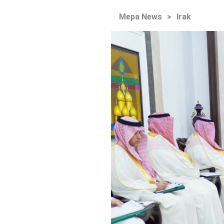
Mepa News
>
Irak