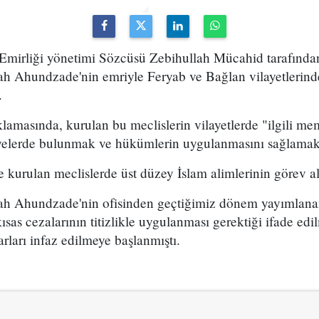
 Emirliği yönetimi Sözcüsü Zebihullah Mücahid tarafında
lah Ahundzade'nin emriyle Feryab ve Bağlan vilayetlerind
.
amasında, kurulan bu meclislerin vilayetlerde "ilgili me
siyelerde bulunmak ve hükümlerin uygulanmasını sağlamak
kurulan meclislerde üst düzey İslam alimlerinin görev ala
llah Ahundzade'nin ofisinden geçtiğimiz dönem yayımlanan
sas cezalarının titizlikle uygulanması gerektiği ifade edil
arı infaz edilmeye başlanmıştı.