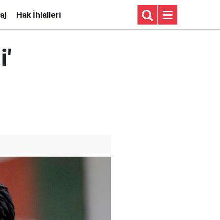
aj
Hak İhlalleri
i'