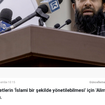
rşembe 10:15
Güncelleme
tlerin 'İslami bir şekilde yönetilebilmesi' için 'Alim
.