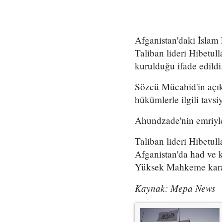
Afganistan'daki İslam
Taliban lideri Hibetul
kurulduğu ifade edildi
Sözcü Mücahid'in açıkl
hükümlerle ilgili tav
Ahundzade'nin emriyle 
Taliban lideri Hibetu
Afganistan'da had ve kı
Yüksek Mahkeme kararl
Kaynak: Mepa News