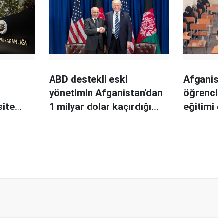
ABD destekli eski
Afganis
yönetimin Afganistan'dan
öğrenci
site
1 milyar dolar kaçırdığı
eğitimi
lmasına
ortaya çıktı