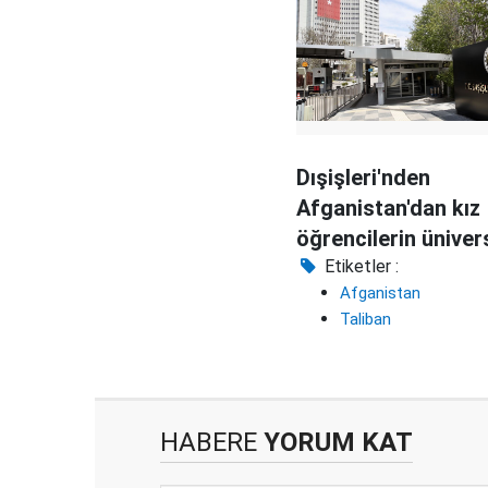
Dışişleri'nden
Afganistan'dan kız
öğrencilerin üniver
eğitiminin durduru
Etiketler :
Afganistan
tepki
Taliban
HABERE
YORUM KAT