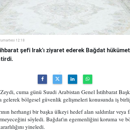
umartesi 12:18
ihbarat şefi Irak'ı ziyaret ederek Bağdat hükümeti
irdi.
Zeydi, cuma günü Suudi Arabistan Genel İstihbarat Başka
 gelerek bölgesel güvenlik gelişmeleri konusunda iş birli
rının herhangi bir başka ülkeyi hedef alan saldırılar veya fa
rmeyeceğini söyledi. Bağdat'ın egemenliğini koruma ve bö
arlılığını yineledi.