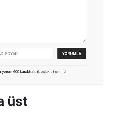
yorum 600 karakterle (boşluklu) sınırlıdır.
a üst