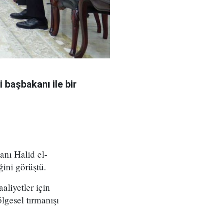
 başbakanı ile bir
nı Halid el-
ğini görüştü.
aliyetler için
lgesel tırmanışı