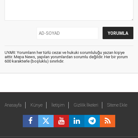
UYARI: Yorumların her türlü cezai ve hukuki sorumluluğu yazan kişiye
aittir. Mepa News, yapılan yorumlardan sorumlu değildir. Her bir yorum
600 karakterle (boşluklu) sınırlıdır.
Anasayfa
Künye
İletişim
Gizlilik İlkeleri
Sitene Ekle