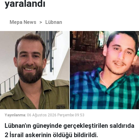
yaralandı
Mepa News
>
Lübnan
Yayınlanma:
06 Ağustos 2026 Perşembe 09:53
Lübnan'ın güneyinde gerçekleştirilen saldırıda
2 İsrail askerinin öldüğü bildirildi.