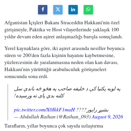
Afganistan İçişleri Bakanı Siraceddin Hakkani'nin özel
girişimiyle, Paktika ve Host vilayetlerinde yaklaşık 100
yıldır devam eden aşiret anlaşmazlığı barışla sonuçlandı.
Yerel kaynaklara göre, iki aşiret arasında nesiller boyunca
süren ve 200'den fazla kişinin hayatını kaybetmesine,
yüzlercesinin de yaralanmasına neden olan kan davası,
Hakkani'nin yürüttüğü arabuluculuk görüşmeleri
sonucunda sona erdi.
په لویه پکتیا کې د خلیفه صاحب په هڅو څه باندې سل
کلنه بدي پای ته ورسېده!
pic.twitter.com/X0IkkF1maH
بشپړ راپور????
— Abdullah Raihan (@Raihan_093)
August 9, 2026
Tarafların, yıllar boyunca çok sayıda uzlaştırma