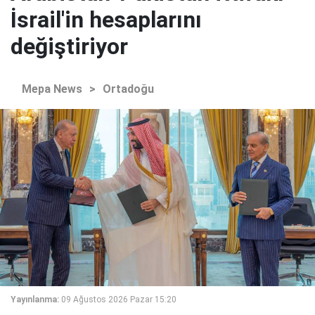
İsrail'in hesaplarını
değiştiriyor
Mepa News
>
Ortadoğu
Yayınlanma:
09 Ağustos 2026 Pazar 15:20