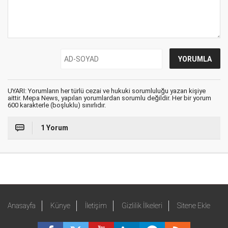
UYARI: Yorumların her türlü cezai ve hukuki sorumluluğu yazan kişiye
aittir. Mepa News, yapılan yorumlardan sorumlu değildir. Her bir yorum
600 karakterle (boşluklu) sınırlıdır.
1 Yorum
Anasayfa
Künye
İletişim
Gizlilik İlkeleri
Sitene Ekle