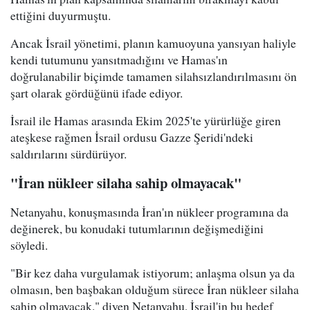
ettiğini duyurmuştu.
Ancak İsrail yönetimi, planın kamuoyuna yansıyan haliyle
kendi tutumunu yansıtmadığını ve Hamas'ın
doğrulanabilir biçimde tamamen silahsızlandırılmasını ön
şart olarak gördüğünü ifade ediyor.
İsrail ile Hamas arasında Ekim 2025'te yürürlüğe giren
ateşkese rağmen İsrail ordusu Gazze Şeridi'ndeki
saldırılarını sürdürüyor.
"İran nükleer silaha sahip olmayacak"
Netanyahu, konuşmasında İran'ın nükleer programına da
değinerek, bu konudaki tutumlarının değişmediğini
söyledi.
"Bir kez daha vurgulamak istiyorum; anlaşma olsun ya da
olmasın, ben başbakan olduğum sürece İran nükleer silaha
sahip olmayacak." diyen Netanyahu, İsrail'in bu hedef