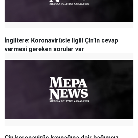
​İngiltere: Koronavirüsle ilgili Çin’in cevap
vermesi gereken sorular var
Çin koronavirüs kaynağına dair bağımsız