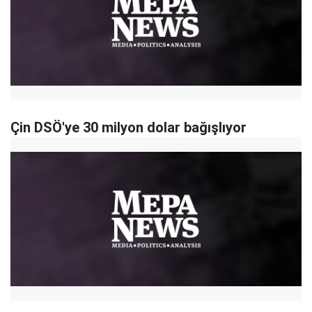
Çin DSÖ'ye 30 milyon dolar bağışlıyor