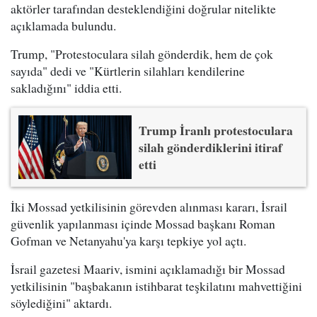
aktörler tarafından desteklendiğini doğrular nitelikte
açıklamada bulundu.
Trump, "Protestoculara silah gönderdik, hem de çok
sayıda" dedi ve "Kürtlerin silahları kendilerine
sakladığını" iddia etti.
Trump İranlı protestoculara
silah gönderdiklerini itiraf
etti
İki Mossad yetkilisinin görevden alınması kararı, İsrail
güvenlik yapılanması içinde Mossad başkanı Roman
Gofman ve Netanyahu'ya karşı tepkiye yol açtı.
İsrail gazetesi Maariv, ismini açıklamadığı bir Mossad
yetkilisinin "başbakanın istihbarat teşkilatını mahvettiğini
söylediğini" aktardı.