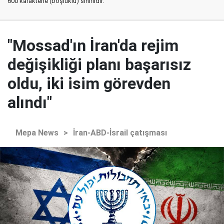
600 karakterle (boşluklu) sınırlıdır.
"Mossad'ın İran'da rejim
değişikliği planı başarısız
oldu, iki isim görevden
alındı"
Mepa News
>
İran-ABD-İsrail çatışması