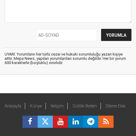
UYARI: Yorumların her türlü cezai ve hukuki sorumluluğu yazan kişiye
aittir. Mepa News, yapılan yorumlardan sorumlu değildir. Her bir yorum
600 karakterle (boşluklu) sınırlıdır.
Anasayfa
Künye
İletişim
Gizlilik İlkeleri
Sitene Ekle