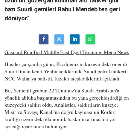
uzun bir güzergah kullanan altı tanker gibi
bazı Suudi gemileri Babu'l Mendeb'ten geri
dönüyor."
Gaspard Rouffin | Middle East Eye | Tercüme: Mepa News
Husiler çarşamba günü, Kızıldeniz'in kuzeyindeki önemli
Suudi liman kenti Yenbu açıklarında Suudi petrol tankeri
NCC Wafaa'ya balistik füzeler ateşlediklerini açıkladı.
Bu, Yemenli grubun 22 Temmuz'da Suudi Arabistan'a
yönelik abluka başlatmasından bu yana gerçekleştirdiği en
kuzeydeki saldırı oldu. Analistler, saldırıların kuzeye,
Mısır ve Süveyş Kanalı'na doğru kaymasının Körfez
krallığı üzerindeki ekonomik baskının artmasına yol
açacağı uyarısında bulunuyor.