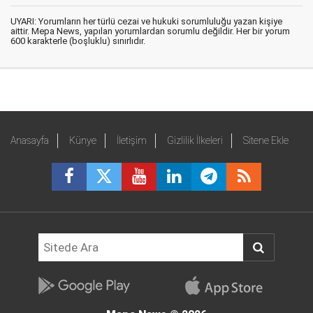
UYARI: Yorumların her türlü cezai ve hukuki sorumluluğu yazan kişiye
aittir. Mepa News, yapılan yorumlardan sorumlu değildir. Her bir yorum
600 karakterle (boşluklu) sınırlıdır.
Anasayfa
Künye
İletişim
Gizlilik İlkeleri
Sitene Ekle