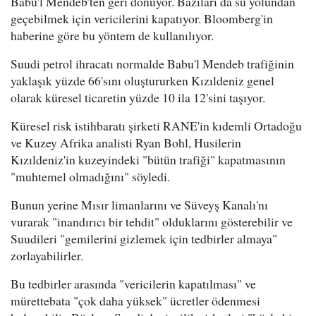
Babu'l Mendeb'ten geri dönüyor. Bazıları da su yolundan
geçebilmek için vericilerini kapatıyor. Bloomberg'in
haberine göre bu yöntem de kullanılıyor.
Suudi petrol ihracatı normalde Babu'l Mendeb trafiğinin
yaklaşık yüzde 66'sını oluştururken Kızıldeniz genel
olarak küresel ticaretin yüzde 10 ila 12'sini taşıyor.
Küresel risk istihbaratı şirketi RANE'in kıdemli Ortadoğu
ve Kuzey Afrika analisti Ryan Bohl, Husilerin
Kızıldeniz'in kuzeyindeki "bütün trafiği" kapatmasının
"muhtemel olmadığını" söyledi.
Bunun yerine Mısır limanlarını ve Süveyş Kanalı'nı
vurarak "inandırıcı bir tehdit" olduklarını gösterebilir ve
Suudileri "gemilerini gizlemek için tedbirler almaya"
zorlayabilirler.
Bu tedbirler arasında "vericilerin kapatılması" ve
mürettebata "çok daha yüksek" ücretler ödenmesi