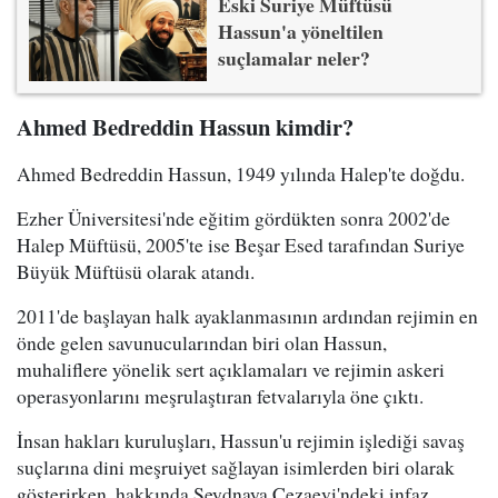
Eski Suriye Müftüsü
Hassun'a yöneltilen
suçlamalar neler?
Ahmed Bedreddin Hassun kimdir?
Ahmed Bedreddin Hassun, 1949 yılında Halep'te doğdu.
Ezher Üniversitesi'nde eğitim gördükten sonra 2002'de
Halep Müftüsü, 2005'te ise Beşar Esed tarafından Suriye
Büyük Müftüsü olarak atandı.
2011'de başlayan halk ayaklanmasının ardından rejimin en
önde gelen savunucularından biri olan Hassun,
muhaliflere yönelik sert açıklamaları ve rejimin askeri
operasyonlarını meşrulaştıran fetvalarıyla öne çıktı.
İnsan hakları kuruluşları, Hassun'u rejimin işlediği savaş
suçlarına dini meşruiyet sağlayan isimlerden biri olarak
gösterirken, hakkında Seydnaya Cezaevi'ndeki infaz