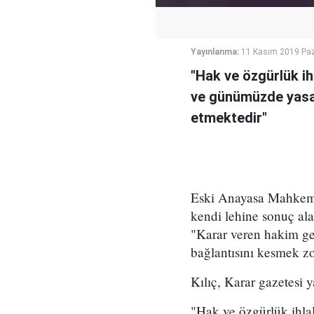
Yayınlanma:
11 Kasım 2019 Paz
"Hak ve özgürlük i
ve günümüzde yasa
etmektedir"
Eski Anayasa Mahkem
kendi lehine sonuç alab
"Karar veren hakim ger
bağlantısını kesmek zo
Kılıç, Karar gazetesi 
"Hak ve özgürlük ihla