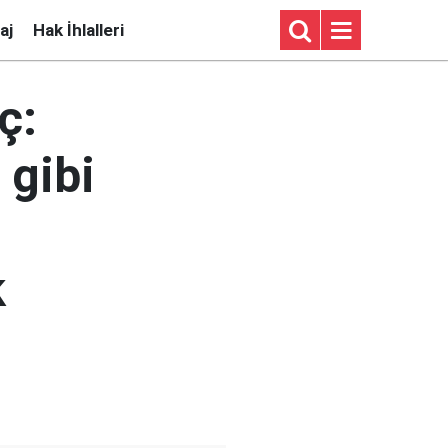
aj
Hak İhlalleri
ç:
 gibi
k