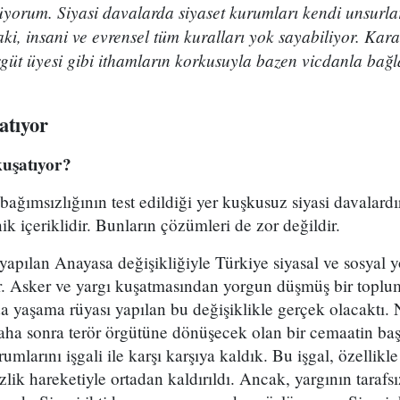
orum. Siyasi davalarda siyaset kurumları kendi unsurlar
ki, insani ve evrensel tüm kuralları yok sayabiliyor. Kara
güt üyesi gibi ithamların korkusuyla bazen vicdanla bağl
atıyor
kuşatıyor?
 bağımsızlığının test edildiği yer kuşkusuz siyasi davalard
k içeriklidir. Bunların çözümleri de zor değildir.
yapılan Anayasa değişikliğiyle Türkiye siyasal ve sosyal
tır. Asker ve yargı kuşatmasından yorgun düşmüş bir topl
 yaşama rüyası yapılan bu değişiklikle gerçek olacaktı. 
ha sonra terör örgütüne dönüşecek olan bir cemaatin başt
umlarını işgali ile karşı karşıya kaldık. Bu işgal, özell
izlik hareketiyle ortadan kaldırıldı. Ancak, yargının tarafs