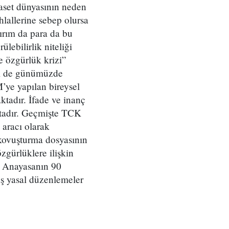
aset dünyasının neden
hlallerine sebep olursa
ırım da para da bu
lebilirlik niteliği
 özgürlük krizi”
m de günümüzde
ye yapılan bireysel
ktadır. İfade ve inanç
aktadır. Geçmişte TCK
aracı olarak
kovuşturma dosyasının
zgürlüklere ilişkin
r. Anayasanın 90
aş yasal düzenlemeler