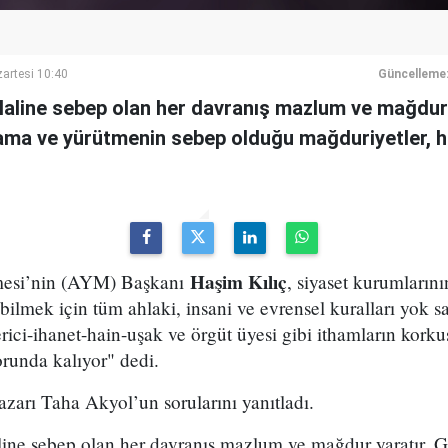
artesi 10:40
Güncelleme
hlaline sebep olan her davranış mazlum ve mağdur
ma ve yürütmenin sebep olduğu mağduriyetler, 
Haşim Kılıç
esi’nin (AYM) Başkanı
, siyaset kurumlarını
ilmek için tüm ahlaki, insani ve evrensel kuralları yok sa
ici-ihanet-hain-uşak ve örgüt üyesi gibi ithamların kork
runda kalıyor" dedi.
yazarı Taha Akyol’un sorularını yanıtladı.
line sebep olan her davranış mazlum ve mağdur yaratır. 