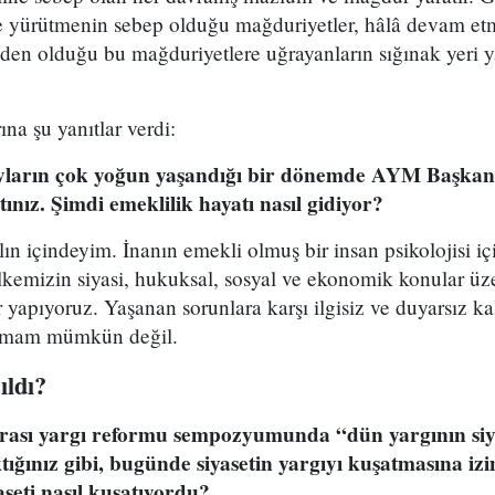
yürütmenin sebep olduğu mağduriyetler, hâlâ devam etme
den olduğu bu mağduriyetlere uğrayanların sığınak yeri ya
ına şu yanıtlar verdi:
yların çok yoğun yaşandığı bir dönemde AYM Başkan,
ınız. Şimdi emeklilik hayatı nasıl gidiyor?
lın içindeyim. İnanın emekli olmuş bir insan psikolojisi iç
ülkemizin siyasi, hukuksal, sosyal ve ekonomik konular ü
r yapıyoruz. Yaşanan sorunlara karşı ilgisiz ve duyarsız k
ırmam mümkün değil.
ıldı?
arası yargı reformu sempozyumunda “dün yargının siy
ktığınız gibi, bugünde siyasetin yargıyı kuşatmasına i
aseti nasıl kuşatıyordu?