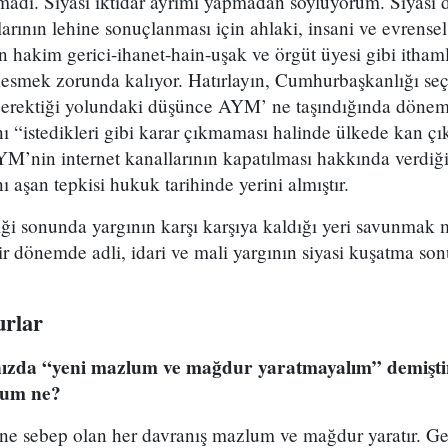
madı. Siyasi iktidar ayrımı yapmadan söylüyorum. Siyasi d
arının lehine sonuçlanması için ahlaki, insani ve evrensel
en hakim gerici-ihanet-hain-uşak ve örgüt üyesi gibi itha
kesmek zorunda kalıyor. Hatırlayın, Cumhurbaşkanlığı seç
gerektiği yolundaki düşünce AYM’ ne taşındığında dönem
nı “istedikleri gibi karar çıkmaması halinde ülkede kan çı
YM’nin internet kanallarının kapatılması hakkında verdiği 
ını aşan tepkisi hukuk tarihinde yerini almıştır.
iği sonunda yargının karşı karşıya kaldığı yeri savunmak
bir dönemde adli, idari ve mali yargının siyasi kuşatma son
rlar
zda “yeni mazlum ve mağdur yaratmayalım” demiştiniz
rum ne?
ine sebep olan her davranış mazlum ve mağdur yaratır. 