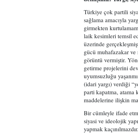
Türkiye çok partili siy
sağlama amacıyla yargı,
girmekten kurtulamamış
laik kesimleri temsil 
üzerinde gerçekleşmiş
gücü muhafazakar ve mi
görüntü vermiştir. Yön
getirme projelerini de
uyumsuzluğu yaşanmıştı
(idari yargı) verdiği “
parti kapatma, atama 
maddelerine ilişkin ma
Bir cümleyle ifade etme
siyasi ve ideolojik yap
yapmak kaçınılmazdır