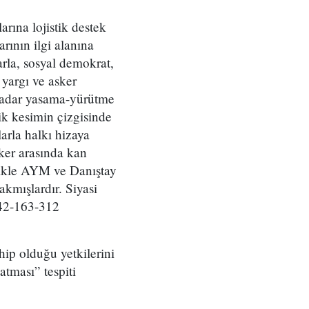
arına lojistik destek
rının ilgi alanına
arla, sosyal demokrat,
 yargı ve asker
 kadar yasama-yürütme
ik kesimin çizgisinde
arla halkı hizaya
ker arasında kan
llikle AYM ve Danıştay
rakmışlardır. Siyasi
142-163-312
hip olduğu yetkilerini
atması” tespiti