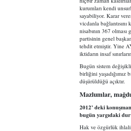
hiçbir zaman kaldırıla
kurumları kendi unsurl
sayabiliyor. Karar ver
vicdanla bağlantısını 
nisabının 367 olması 
partisinin genel başka
tehdit etmiştir. Yine A
iktidarın insaf sınırlar
Bugün sistem değişikl
birliğini yaşadığımız 
düşürüldüğü açıktır.
Mazlumlar, mağdu
2012’ deki konuşmanı
bugün yargıdaki du
Hak ve özgürlük ihlal