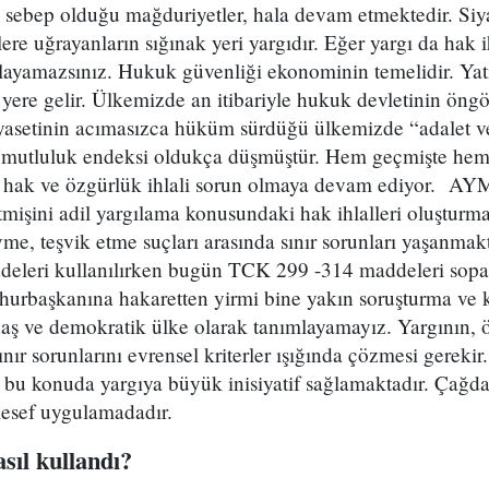
sebep olduğu mağduriyetler, hala devam etmektedir. Siy
re uğrayanların sığınak yeri yargıdır. Eğer yargı da hak i
layamazsınız. Hukuk güvenliği ekonominin temelidir. Yat
ere gelir. Ülkemizde an itibariyle hukuk devletinin öngörü
yasetinin acımasızca hüküm sürdüğü ülkemizde “adalet ve
mutluluk endeksi oldukça düşmüştür. Hem geçmişte he
 hak ve özgürlük ihlali sorun olmaya devam ediyor. AYM’
mişini adil yargılama konusundaki hak ihlalleri oluşturma
vme, teşvik etme suçları arasında sınır sorunları yaşanm
eleri kullanılırken bugün TCK 299 -314 maddeleri sopa 
hurbaşkanına hakaretten yirmi bine yakın soruşturma ve 
aş ve demokratik ülke olarak tanımlayamayız. Yargının, ö
sınır sorunlarını evrensel kriterler ışığında çözmesi gereki
ı bu konuda yargıya büyük inisiyatif sağlamaktadır. Çağd
esef uygulamadadır.
sıl kullandı?