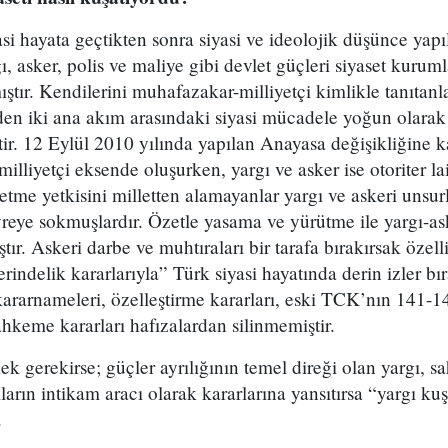
asi hayata geçtikten sonra siyasi ve ideolojik düşünce yapıl
 asker, polis ve maliye gibi devlet güçleri siyaset kurumla
tır. Kendilerini muhafazakar-milliyetçi kimlikle tanıtanl
eden iki ana akım arasındaki siyasi mücadele yoğun olarak
tir. 12 Eylül 2010 yılında yapılan Anayasa değişikliğine
lliyetçi eksende oluşurken, yargı ve asker ise otoriter la
etme yetkisini milletten alamayanlar yargı ve askeri unsurl
vreye sokmuşlardır. Özetle yasama ve yürütme ile yargı-as
r. Askeri darbe ve muhtıraları bir tarafa bırakırsak öze
yerindelik kararlarıyla” Türk siyasi hayatında derin izler bı
kararnameleri, özelleştirme kararları, eski TCK’nın 141-
hkeme kararları hafızalardan silinmemiştir.
k gerekirse; güçler ayrılığının temel direği olan yargı, sa
ıların intikam aracı olarak kararlarına yansıtırsa “yargı kuş
.