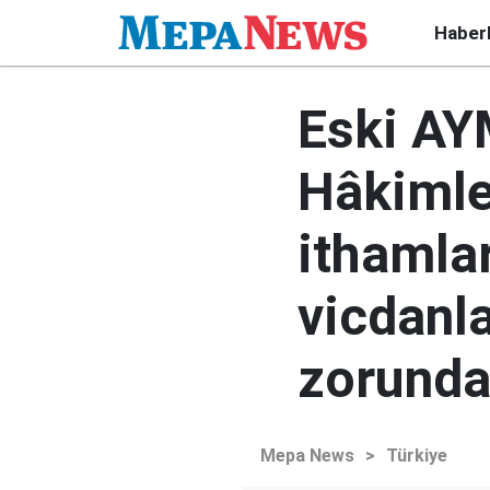
Haber
Eski AY
Hâkimler
ithamla
vicdanl
zorunda
Mepa News
>
Türkiye