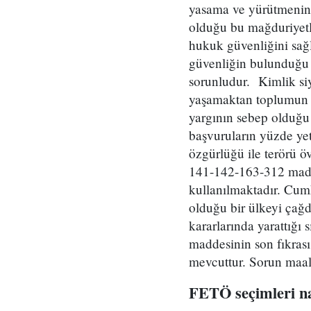
yasama ve yürütmenin 
olduğu bu mağduriyetle
hukuk güvenliğini sağ
güvenliğin bulunduğu y
sorunludur. Kimlik si
yaşamaktan toplumun 
yargının sebep olduğu
başvuruların yüzde yet
özgürlüğü ile terörü ö
141-142-163-312 madd
kullanılmaktadır. Cum
olduğu bir ülkeyi çağd
kararlarında yarattığı 
maddesinin son fıkras
mevcuttur. Sorun maal
FETÖ seçimleri na