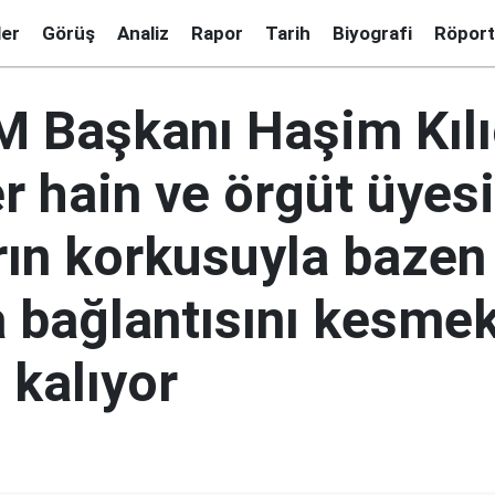
ler
Görüş
Analiz
Rapor
Tarih
Biyografi
Röport
M Başkanı Haşim Kılı
 hain ve örgüt üyesi
rın korkusuyla bazen
a bağlantısını kesme
 kalıyor