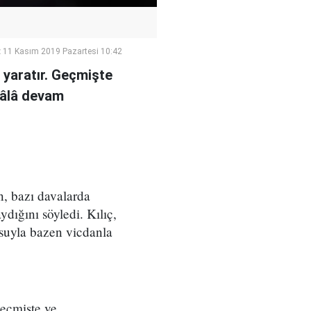
:
11 Kasım 2019 Pazartesi 10:42
 yaratır. Geçmişte
hâlâ devam
n, bazı davalarda
ydığını söyledi. Kılıç,
usuyla bazen vicdanla
Geçmişte ve