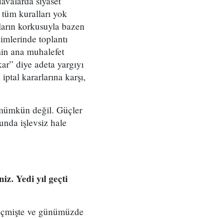
avalarda siyaset
 tüm kuralları yok
mların korkusuyla bazen
imlerinde toplantı
in ana muhalefet
kar” diye adeta yargıyı
iptal kararlarına karşı,
 mümkün değil. Güçler
unda işlevsiz hale
. Yedi yıl geçti
Geçmişte ve günümüzde