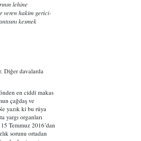
ının lehine
r veren hakim gerici-
antısını kesmek
ır. Diğer davalarda
 yönden en ciddi makas
umun çağdaş ve
Ne yazık ki bu rüya
a yargı organları
ikle 15 Temmuz 2016’dan
ızlık sorunu ortadan