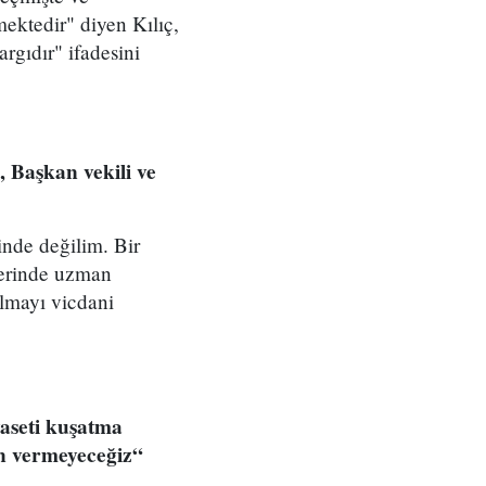
ktedir" diyen Kılıç,
rgıdır" ifadesini
 Başkan vekili ve
inde değilim. Bir
zerinde uzman
almayı vicdani
aseti kuşatma
zin vermeyeceğiz“