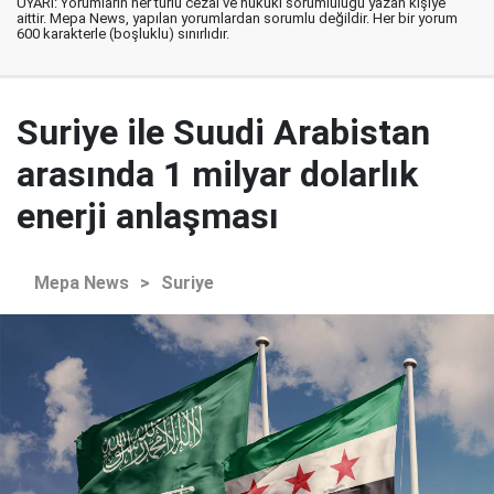
UYARI: Yorumların her türlü cezai ve hukuki sorumluluğu yazan kişiye
aittir. Mepa News, yapılan yorumlardan sorumlu değildir. Her bir yorum
600 karakterle (boşluklu) sınırlıdır.
Suriye ile Suudi Arabistan
arasında 1 milyar dolarlık
enerji anlaşması
Mepa News
>
Suriye