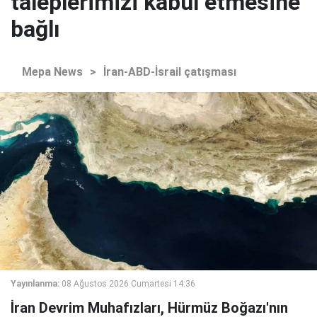
taleplerimizi kabul etmesine
bağlı
Mepa News
>
İran-ABD-İsrail çatışması
Yayınlanma:
08 Ağustos 2026 Cumartesi 14:36
İran Devrim Muhafızları, Hürmüz Boğazı'nın