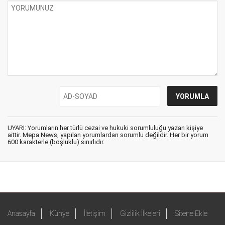
UYARI: Yorumların her türlü cezai ve hukuki sorumluluğu yazan kişiye
aittir. Mepa News, yapılan yorumlardan sorumlu değildir. Her bir yorum
600 karakterle (boşluklu) sınırlıdır.
Anasayfa
Künye
İletişim
Gizlilik İlkeleri
Sitene Ekle