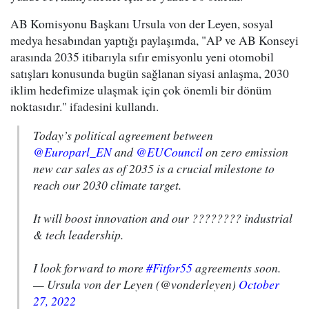
AB Komisyonu Başkanı Ursula von der Leyen, sosyal
medya hesabından yaptığı paylaşımda, "AP ve AB Konseyi
arasında 2035 itibarıyla sıfır emisyonlu yeni otomobil
satışları konusunda bugün sağlanan siyasi anlaşma, 2030
iklim hedefimize ulaşmak için çok önemli bir dönüm
noktasıdır." ifadesini kullandı.
Today’s political agreement between
@Europarl_EN
and
@EUCouncil
on zero emission
new car sales as of 2035 is a crucial milestone to
reach our 2030 climate target.
It will boost innovation and our ???????? industrial
& tech leadership.
I look forward to more
#Fitfor55
agreements soon.
— Ursula von der Leyen (@vonderleyen)
October
27, 2022