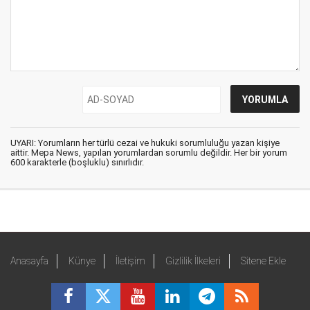
UYARI: Yorumların her türlü cezai ve hukuki sorumluluğu yazan kişiye
aittir. Mepa News, yapılan yorumlardan sorumlu değildir. Her bir yorum
600 karakterle (boşluklu) sınırlıdır.
Anasayfa
Künye
İletişim
Gizlilik İlkeleri
Sitene Ekle