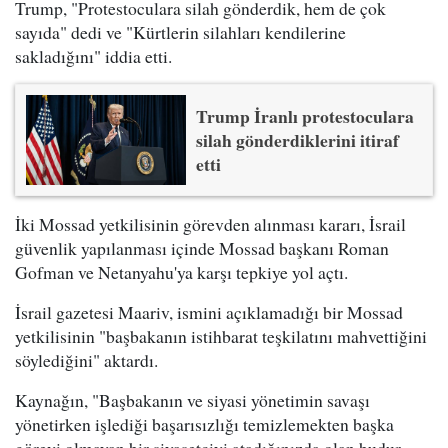
Trump, "Protestoculara silah gönderdik, hem de çok
sayıda" dedi ve "Kürtlerin silahları kendilerine
sakladığını" iddia etti.
Trump İranlı protestoculara
silah gönderdiklerini itiraf
etti
İki Mossad yetkilisinin görevden alınması kararı, İsrail
güvenlik yapılanması içinde Mossad başkanı Roman
Gofman ve Netanyahu'ya karşı tepkiye yol açtı.
İsrail gazetesi Maariv, ismini açıklamadığı bir Mossad
yetkilisinin "başbakanın istihbarat teşkilatını mahvettiğini
söylediğini" aktardı.
Kaynağın, "Başbakanın ve siyasi yönetimin savaşı
yönetirken işlediği başarısızlığı temizlemekten başka
görevi olmayan bir siyasetçiyi atadığınızda olan budur.