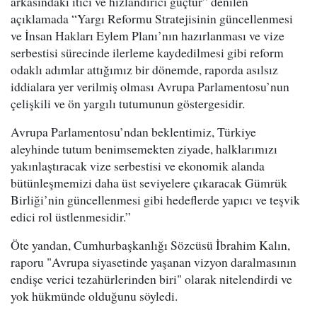
arkasındaki itici ve hızlandırıcı güçtür” denilen
açıklamada “Yargı Reformu Stratejisinin güncellenmesi
ve İnsan Hakları Eylem Planı’nın hazırlanması ve vize
serbestisi sürecinde ilerleme kaydedilmesi gibi reform
odaklı adımlar attığımız bir dönemde, raporda asılsız
iddialara yer verilmiş olması Avrupa Parlamentosu’nun
çelişkili ve ön yargılı tutumunun göstergesidir.
Avrupa Parlamentosu’ndan beklentimiz, Türkiye
aleyhinde tutum benimsemekten ziyade, halklarımızı
yakınlaştıracak vize serbestisi ve ekonomik alanda
bütünleşmemizi daha üst seviyelere çıkaracak Gümrük
Birliği’nin güncellenmesi gibi hedeflerde yapıcı ve teşvik
edici rol üstlenmesidir.”
Öte yandan, Cumhurbaşkanlığı Sözcüsü İbrahim Kalın,
raporu "Avrupa siyasetinde yaşanan vizyon daralmasının
endişe verici tezahürlerinden biri" olarak nitelendirdi ve
yok hükmünde olduğunu söyledi.