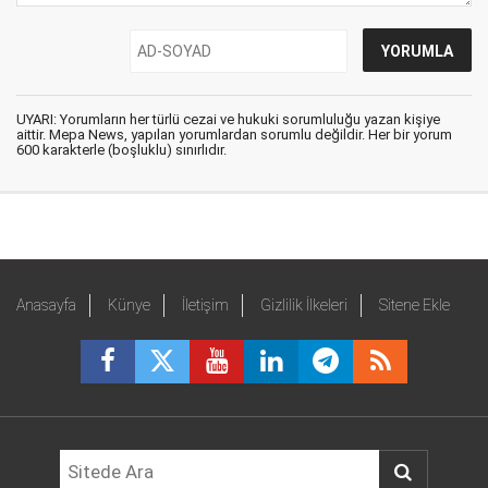
UYARI: Yorumların her türlü cezai ve hukuki sorumluluğu yazan kişiye
aittir. Mepa News, yapılan yorumlardan sorumlu değildir. Her bir yorum
600 karakterle (boşluklu) sınırlıdır.
Anasayfa
Künye
İletişim
Gizlilik İlkeleri
Sitene Ekle