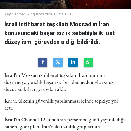
Yayınlanma:
07 Ağustos 2026 Cuma 17:17
İsrail istihbarat teşkilatı Mossad'ın İran
konusundaki başarısızlık sebebiyle iki üst
düzey ismi görevden aldığı bildirildi.
İsrail'in Mossad istihbarat teşkilatı, İran rejimini
devirmeye yönelik başarısız bir plan nedeniyle iki üst
düzey yetkiliyi görevden aldı.
Karar, ülkenin güvenlik yapılanması içinde tepkiye yol
açtı.
İsrail'in Channel 12 kanalının perşembe günü yayımladığı
habere göre plan, İran'daki azınlık gruplarının