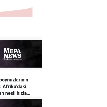
 boynuzlarının
: Afrika'daki
n nesli hızla
or