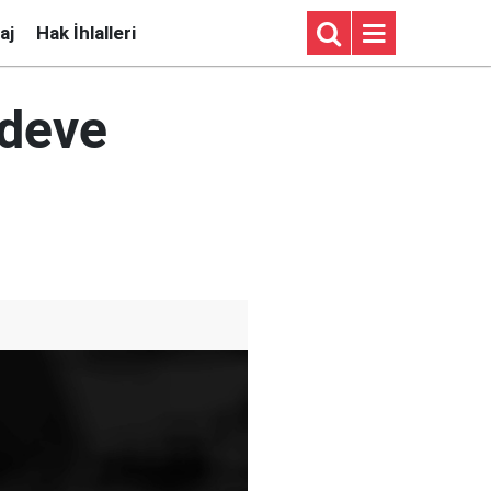
aj
Hak İhlalleri
 deve