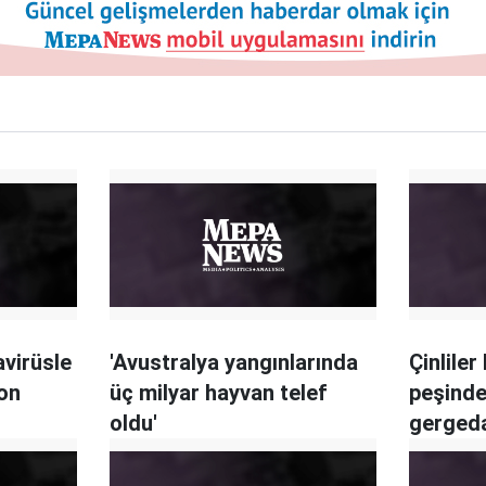
avirüsle
'Avustralya yangınlarında
Çinliler
yon
üç milyar hayvan telef
peşinde
oldu'
gergeda
tükeniy