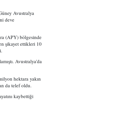
 Güney Avustralya
ani deve
ara (APY) bölgesinde
n şikayet ettikleri 10
i.
lamıştı. Avustralya'da
 milyon hektara yakın
n da telef oldu.
yatını kaybettiği