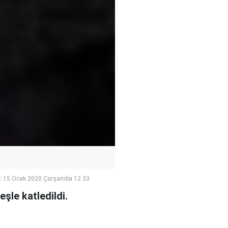
:
15 Ocak 2020 Çarşamba 12:33
şle katledildi.