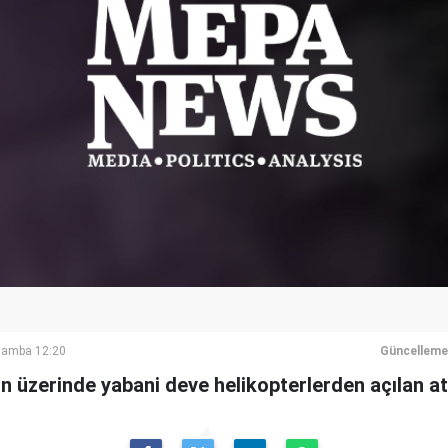
şamba 12:20
Güncelleme
in üzerinde yabani deve helikopterlerden açılan ate