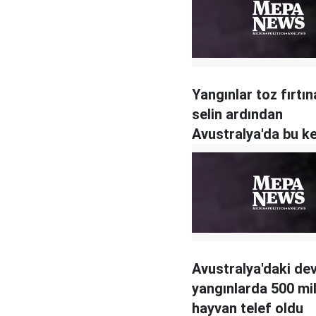
Yangınlar toz fırtın
selin ardından
Avustralya'da bu k
'zehirli örümcek' kr
Avustralya'daki de
yangınlarda 500 mi
hayvan telef oldu