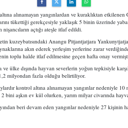
 altına alınamayan yangınlardan ve kuraklıktan etkilenen
arını tükettiği gerekçesiyle yaklaşık 5 binin üzerinde yab
nişancıların açtığı ateşle itlaf edildi.
etin kuzeybatısındaki Anangu Pitjantjatjara Yankunytjatj
aynaklarına akın ederek yerleşim yerlerine zarar verdiğinde
nin toplu halde itlaf edilmesine geçen hafta onay vermişt
a ve ülke dışında hayvan severlerin yoğun tepkisiyle karşı
1,2 milyondan fazla olduğu belirtiliyor.
ylardır kontrol altına alınamayan yangınlar nedeniyle 10
 2 bini aşkın ev kül olurken, yarım milyar civarında hayva
yından beri devam eden yangınlar nedeniyle 27 kişinin ha