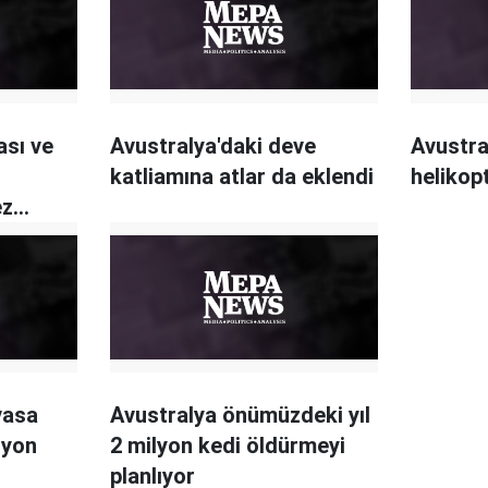
ası ve
Avustralya'daki deve
Avustra
katliamına atlar da eklendi
helikop
ez
izi
vasa
Avustralya önümüzdeki yıl
lyon
2 milyon kedi öldürmeyi
planlıyor