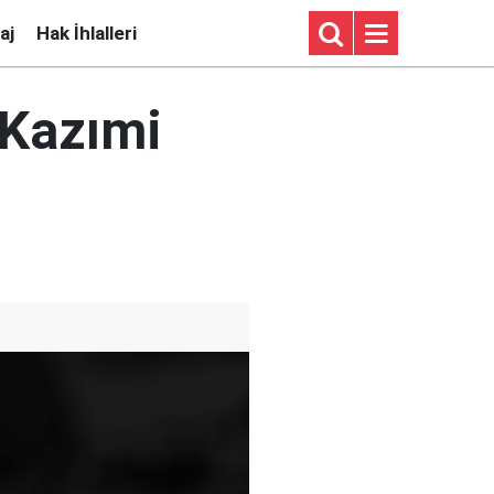
aj
Hak İhlalleri
 Kazımi