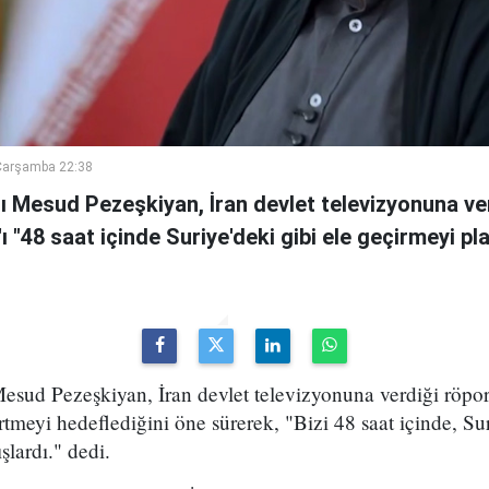
Çarşamba 22:38
 Mesud Pezeşkiyan, İran devlet televizyonuna ve
n'ı "48 saat içinde Suriye'deki gibi ele geçirmeyi pl
sud Pezeşkiyan, İran devlet televizyonuna verdiği röport
rtmeyi hedeflediğini öne sürerek, "Bizi 48 saat içinde, Sur
şlardı." dedi.