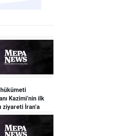
 hükümeti
nı Kazimi'nin ilk
ı ziyareti İran'a