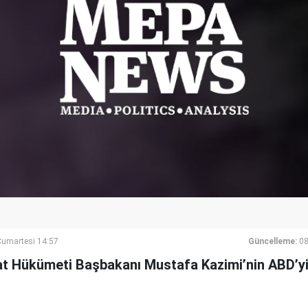
umartesi 14:57
Güncelleme:
08
t Hükümeti Başbakanı Mustafa Kazimi’nin ABD’yi 