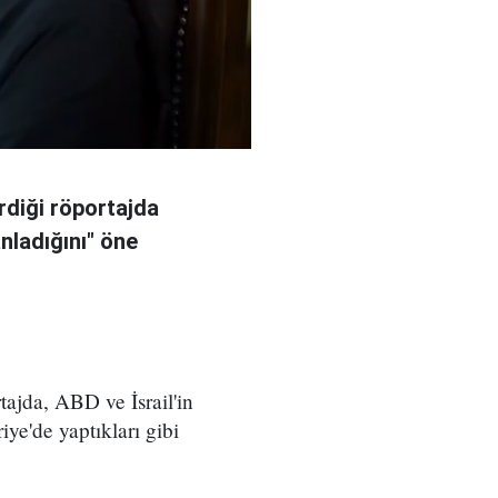
rdiği röportajda
anladığını" öne
ajda, ABD ve İsrail'in
iye'de yaptıkları gibi