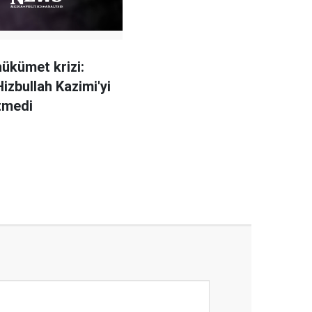
hükümet krizi:
Hizbullah Kazimi'yi
tmedi