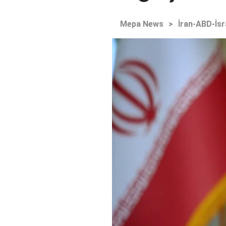
Mepa News
>
İran-ABD-İsr