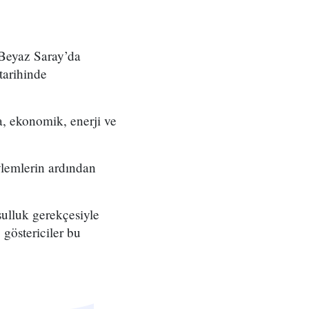
Beyaz Saray’da
tarihinde
a, ekonomik, enerji ve
ylemlerin ardından
ksulluk gerekçesiyle
 göstericiler bu