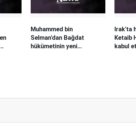
Muhammed bin
Irak'ta 
den
Selman'dan Bağdat
Ketaib 
hükümetinin yeni
kabul e
başbakanı Kazimi'ye tebrik