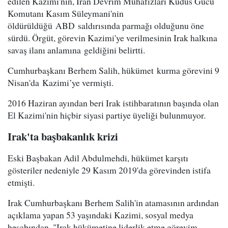
edilen Kazimi'nin, İran Devrim Muhafızları Kudüs Gücü
Komutanı Kasım Süleymani'nin
öldürüldüğü ABD saldırısında parmağı olduğunu öne
sürdü. Örgüt, görevin Kazimi'ye verilmesinin Irak halkına
savaş ilanı anlamına geldiğini belirtti.
Cumhurbaşkanı Berhem Salih, hükümet kurma görevini 9
Nisan'da Kazimi’ye vermişti.
2016 Haziran ayından beri Irak istihbaratının başında olan
El Kazimi'nin hiçbir siyasi partiye üyeliği bulunmuyor.
Irak'ta başbakanlık krizi
Eski Başbakan Adil Abdulmehdi, hükümet karşıtı
gösteriler nedeniyle 29 Kasım 2019'da görevinden istifa
etmişti.
Irak Cumhurbaşkanı Berhem Salih'in atamasının ardından
açıklama yapan 53 yaşındaki Kazimi, sosyal medya
hesabından, "Irak hükümetine liderlik etme görevim