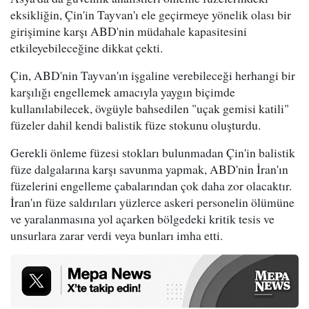
eksikliğin, Çin'in Tayvan'ı ele geçirmeye yönelik olası bir
girişimine karşı ABD'nin müdahale kapasitesini
etkileyebileceğine dikkat çekti.
Çin, ABD'nin Tayvan'ın işgaline verebileceği herhangi bir
karşılığı engellemek amacıyla yaygın biçimde
kullanılabilecek, övgüyle bahsedilen "uçak gemisi katili"
füzeler dahil kendi balistik füze stokunu oluşturdu.
Gerekli önleme füzesi stokları bulunmadan Çin'in balistik
füze dalgalarına karşı savunma yapmak, ABD'nin İran'ın
füzelerini engelleme çabalarından çok daha zor olacaktır.
İran'ın füze saldırıları yüzlerce askeri personelin ölümüne
ve yaralanmasına yol açarken bölgedeki kritik tesis ve
unsurlara zarar verdi veya bunları imha etti.