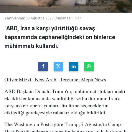
Yayınlanma:
08 Ağustos 2026 Cumartesi 11:47
"ABD, İran'a karşı yürüttüğü savaş
kapsamında cephaneliğindeki on binlerce
mühimmatı kullandı."
Oliver Mizzi | New Arab | Tercüme: Mepa News
ABD Başkanı Donald Trump'ın, mühimmat stoklarındaki
eksiklikler konusunda yanıltıldığı ve bu durumun İran'a
karşı askeri operasyonları sürdürme seçeneklerini
etkilediği gerekçesiyle rahatsız olduğu bildirildi.
The Washington Post'a göre Trump, 7 Ağustos'ta Camp
David'de düzenlenen kabine toplantısı sırasında bu konuda