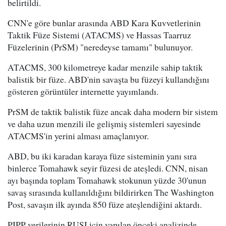
belirtildi.
CNN'e göre bunlar arasında ABD Kara Kuvvetlerinin
Taktik Füze Sistemi (ATACMS) ve Hassas Taarruz
Füzelerinin (PrSM) "neredeyse tamamı" bulunuyor.
ATACMS, 300 kilometreye kadar menzile sahip taktik
balistik bir füze. ABD'nin savaşta bu füzeyi kullandığını
gösteren görüntüler internette yayımlandı.
PrSM de taktik balistik füze ancak daha modern bir sistem
ve daha uzun menzili ile gelişmiş sistemleri sayesinde
ATACMS'in yerini alması amaçlanıyor.
ABD, bu iki karadan karaya füze sisteminin yanı sıra
binlerce Tomahawk seyir füzesi de ateşledi. CNN, nisan
ayı başında toplam Tomahawk stokunun yüzde 30'unun
savaş sırasında kullanıldığını bildirirken The Washington
Post, savaşın ilk ayında 850 füze ateşlendiğini aktardı.
PIPP verilerinin RUSI için yapılan önceki analizinde,