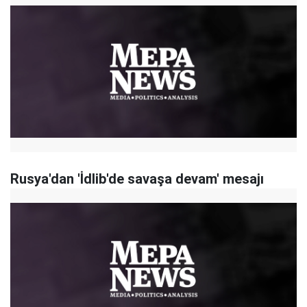
Rusya'dan 'İdlib'de savaşa devam' mesajı