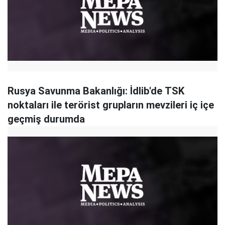
Rusya Savunma Bakanlığı: İdlib'de TSK
noktaları ile terörist grupların mevzileri iç içe
geçmiş durumda