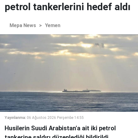
petrol tankerlerini hedef aldı
Mepa News
>
Yemen
Yayınlanma:
06 Ağustos 2026 Perşembe 14:55
Husilerin Suudi Arabistan'a ait iki petrol
tankerine saldırı düzenlediği bildirildi.