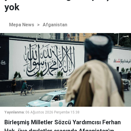
yok
Mepa News
>
Afganistan
Yayınlanma:
06 Ağustos 2026 Perşembe 15:38
Birleşmiş Milletler Sözcü Yardımcısı Ferhan