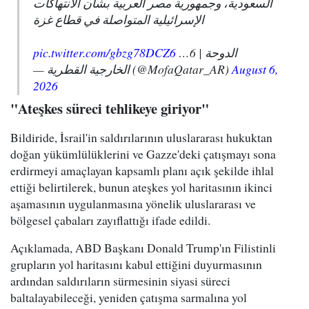
السعودية، وجمهورية مصر العربية بشأن الانتهاكات
الإسرائيلية المتواصلة في قطاع غزة
pic.twitter.com/gbzg78DCZ6
الدوحة | 6…
— الخارجية القطرية (@MofaQatar_AR)
August 6,
2026
"Ateşkes süreci tehlikeye giriyor"
Bildiride, İsrail'in saldırılarının uluslararası hukuktan
doğan yükümlülüklerini ve Gazze'deki çatışmayı sona
erdirmeyi amaçlayan kapsamlı planı açık şekilde ihlal
ettiği belirtilerek, bunun ateşkes yol haritasının ikinci
aşamasının uygulanmasına yönelik uluslararası ve
bölgesel çabaları zayıflattığı ifade edildi.
Açıklamada, ABD Başkanı Donald Trump'ın Filistinli
grupların yol haritasını kabul ettiğini duyurmasının
ardından saldırıların sürmesinin siyasi süreci
baltalayabileceği, yeniden çatışma sarmalına yol