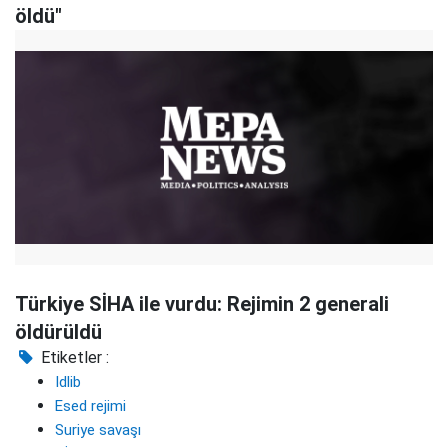
öldü"
Türkiye SİHA ile vurdu: Rejimin 2 generali
öldürüldü
Etiketler :
Idlib
Esed rejimi
Suriye savaşı