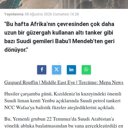
Yayınlanma:
08 Ağustos 2026 Cumartesi 16:28
"Bu hafta Afrika'nın çevresinden çok daha
uzun bir güzergah kullanan altı tanker gibi
bazı Suudi gemileri Babu'l Mendeb'ten geri
dönüyor."
Gaspard Rouffin | Middle East Eye | Tercüme: Mepa News
Husiler çarşamba günü, Kızıldeniz'in kuzeyindeki önemli
Suudi liman kenti Yenbu açıklarında Suudi petrol tankeri
NCC Wafaa'ya balistik füzeler ateşlediklerini açıkladı.
Bu, Yemenli grubun 22 Temmuz'da Suudi Arabistan'a
yönelik abluka başlatmasından bu yana gerçekleştirdiği en