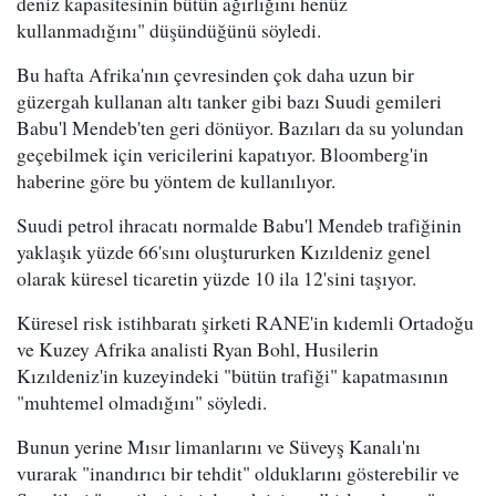
deniz kapasitesinin bütün ağırlığını henüz
kullanmadığını" düşündüğünü söyledi.
Bu hafta Afrika'nın çevresinden çok daha uzun bir
güzergah kullanan altı tanker gibi bazı Suudi gemileri
Babu'l Mendeb'ten geri dönüyor. Bazıları da su yolundan
geçebilmek için vericilerini kapatıyor. Bloomberg'in
haberine göre bu yöntem de kullanılıyor.
Suudi petrol ihracatı normalde Babu'l Mendeb trafiğinin
yaklaşık yüzde 66'sını oluştururken Kızıldeniz genel
olarak küresel ticaretin yüzde 10 ila 12'sini taşıyor.
Küresel risk istihbaratı şirketi RANE'in kıdemli Ortadoğu
ve Kuzey Afrika analisti Ryan Bohl, Husilerin
Kızıldeniz'in kuzeyindeki "bütün trafiği" kapatmasının
"muhtemel olmadığını" söyledi.
Bunun yerine Mısır limanlarını ve Süveyş Kanalı'nı
vurarak "inandırıcı bir tehdit" olduklarını gösterebilir ve