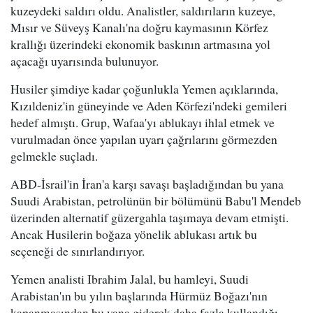
kuzeydeki saldırı oldu. Analistler, saldırıların kuzeye,
Mısır ve Süveyş Kanalı'na doğru kaymasının Körfez
krallığı üzerindeki ekonomik baskının artmasına yol
açacağı uyarısında bulunuyor.
Husiler şimdiye kadar çoğunlukla Yemen açıklarında,
Kızıldeniz'in güneyinde ve Aden Körfezi'ndeki gemileri
hedef almıştı. Grup, Wafaa'yı ablukayı ihlal etmek ve
vurulmadan önce yapılan uyarı çağrılarını görmezden
gelmekle suçladı.
ABD-İsrail'in İran'a karşı savaşı başladığından bu yana
Suudi Arabistan, petrolünün bir bölümünü Babu'l Mendeb
üzerinden alternatif güzergahla taşımaya devam etmişti.
Ancak Husilerin boğaza yönelik ablukası artık bu
seçeneği de sınırlandırıyor.
Yemen analisti Ibrahim Jalal, bu hamleyi, Suudi
Arabistan'ın bu yılın başlarında Hürmüz Boğazı'nın
kapanmasından bu yana giderek daha fazla kullandığı