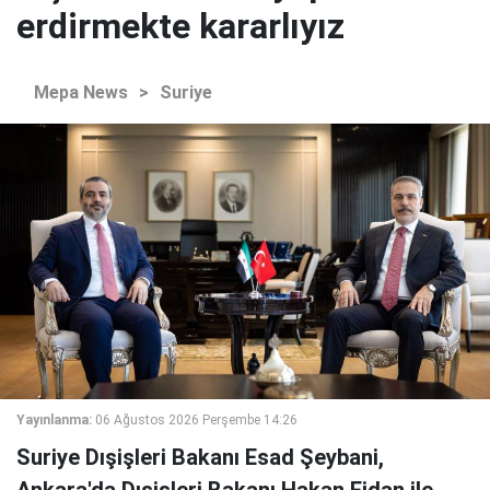
erdirmekte kararlıyız
Mepa News
>
Suriye
Yayınlanma:
06 Ağustos 2026 Perşembe 14:26
Suriye Dışişleri Bakanı Esad Şeybani,
Ankara'da Dışişleri Bakanı Hakan Fidan ile