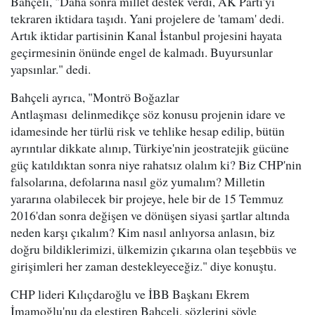
Bahçeli, "Daha sonra millet destek verdi, AK Parti'yi
tekraren iktidara taşıdı. Yani projelere de 'tamam' dedi.
Artık iktidar partisinin Kanal İstanbul projesini hayata
geçirmesinin önünde engel de kalmadı. Buyursunlar
yapsınlar." dedi.
Bahçeli ayrıca, "Montrö Boğazlar
Antlaşması delinmedikçe söz konusu projenin idare ve
idamesinde her türlü risk ve tehlike hesap edilip, bütün
ayrıntılar dikkate alınıp, Türkiye'nin jeostratejik gücüne
güç katıldıktan sonra niye rahatsız olalım ki? Biz CHP'nin
falsolarına, defolarına nasıl göz yumalım? Milletin
yararına olabilecek bir projeye, hele bir de 15 Temmuz
2016'dan sonra değişen ve dönüşen siyasi şartlar altında
neden karşı çıkalım? Kim nasıl anlıyorsa anlasın, biz
doğru bildiklerimizi, ülkemizin çıkarına olan teşebbüs ve
girişimleri her zaman destekleyeceğiz." diye konuştu.
CHP lideri Kılıçdaroğlu ve İBB Başkanı Ekrem
İmamoğlu'nu da eleştiren Bahçeli, sözlerini şöyle