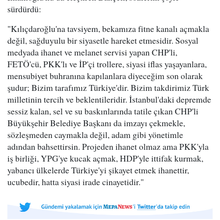
sürdürdü:
"Kılıçdaroğlu'na tavsiyem, bekamıza fitne kanalı açmakla
değil, sağduyulu bir siyasetle hareket etmesidir. Sosyal
medyada ihanet ve melanet servisi yapan CHP'li,
FETÖ'cü, PKK'lı ve İP'çi trollere, siyasi iflas yaşayanlara,
mensubiyet buhranına kapılanlara diyeceğim son olarak
şudur; Bizim tarafımız Türkiye'dir. Bizim takdirimiz Türk
milletinin tercih ve beklentileridir. İstanbul'daki depremde
sessiz kalan, sel ve su baskınlarında tatile çıkan CHP'li
Büyükşehir Belediye Başkanı da imzayı çekmekle,
sözleşmeden caymakla değil, adam gibi yönetimle
adından bahsettirsin. Projeden ihanet olmaz ama PKK'yla
iş birliği, YPG'ye kucak açmak, HDP'yle ittifak kurmak,
yabancı ülkelerde Türkiye'yi şikayet etmek ihanettir,
ucubedir, hatta siyasi irade cinayetidir."