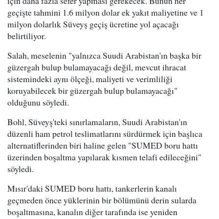
için daha fazla sefer yapması gerekecek. Bunun her
geçişte tahmini 1.6 milyon dolar ek yakıt maliyetine ve 1
milyon dolarlık Süveyş geçiş ücretine yol açacağı
belirtiliyor.
Salah, meselenin "yalnızca Suudi Arabistan'ın başka bir
güzergah bulup bulamayacağı değil, mevcut ihracat
sistemindeki aynı ölçeği, maliyeti ve verimliliği
koruyabilecek bir güzergah bulup bulamayacağı"
olduğunu söyledi.
Bohl, Süveyş'teki sınırlamaların, Suudi Arabistan'ın
düzenli ham petrol teslimatlarını sürdürmek için başlıca
alternatiflerinden biri haline gelen "SUMED boru hattı
üzerinden boşaltma yapılarak kısmen telafi edileceğini"
söyledi.
Mısır'daki SUMED boru hattı, tankerlerin kanalı
geçmeden önce yüklerinin bir bölümünü derin sularda
boşaltmasına, kanalın diğer tarafında ise yeniden