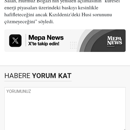
Salah, Hürmüz Boğazı'nın yeniden açılmasının "küresel
enerji piyasaları üzerindeki baskıyı kesinlikle
hafifleteceğini ancak Kızıldeniz'deki Husi sorununu
çözmeyeceğini" söyledi.
HABERE
YORUM KAT