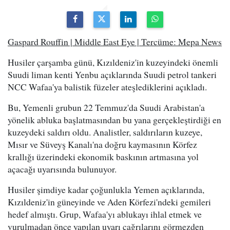
Gaspard Rouffin | Middle East Eye | Tercüme: Mepa News
Husiler çarşamba günü, Kızıldeniz'in kuzeyindeki önemli
Suudi liman kenti Yenbu açıklarında Suudi petrol tankeri
NCC Wafaa'ya balistik füzeler ateşlediklerini açıkladı.
Bu, Yemenli grubun 22 Temmuz'da Suudi Arabistan'a
yönelik abluka başlatmasından bu yana gerçekleştirdiği en
kuzeydeki saldırı oldu. Analistler, saldırıların kuzeye,
Mısır ve Süveyş Kanalı'na doğru kaymasının Körfez
krallığı üzerindeki ekonomik baskının artmasına yol
açacağı uyarısında bulunuyor.
Husiler şimdiye kadar çoğunlukla Yemen açıklarında,
Kızıldeniz'in güneyinde ve Aden Körfezi'ndeki gemileri
hedef almıştı. Grup, Wafaa'yı ablukayı ihlal etmek ve
vurulmadan önce yapılan uyarı çağrılarını görmezden