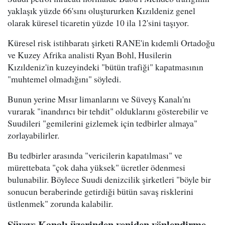
yaklaşık yüzde 66'sını oluştururken Kızıldeniz genel
olarak küresel ticaretin yüzde 10 ila 12'sini taşıyor.
Küresel risk istihbaratı şirketi RANE'in kıdemli Ortadoğu
ve Kuzey Afrika analisti Ryan Bohl, Husilerin
Kızıldeniz'in kuzeyindeki "bütün trafiği" kapatmasının
"muhtemel olmadığını" söyledi.
Bunun yerine Mısır limanlarını ve Süveyş Kanalı'nı
vurarak "inandırıcı bir tehdit" olduklarını gösterebilir ve
Suudileri "gemilerini gizlemek için tedbirler almaya"
zorlayabilirler.
Bu tedbirler arasında "vericilerin kapatılması" ve
mürettebata "çok daha yüksek" ücretler ödenmesi
bulunabilir. Böylece Suudi denizcilik şirketleri "böyle bir
sonucun beraberinde getirdiği bütün savaş risklerini
üstlenmek" zorunda kalabilir.
Süveyş Kanalı üzerinden yeniden yönlendirme