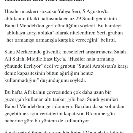
Husilerin askeri sözcüsü Yahya Seri, 5 Ağustos'ta
ablukanın ilk iki haftasında en az 29 Suudi gemisinin
Babu'l Mendeb'ten geri döndüğünü söyledi. Bu hamleyi
"ablukaya karşı abluka" olarak nitelendiren Seri, grubun
"her tırmanışa tırmanışla karşılık vereceğini" belirtti.
Sana Merkezinde güvenlik meseleleri araştırmacısı Salah
Ali Salah, Middle East Eye'a, "Husiler hala tırmanış
yönünde ilerliyor" dedi ve grubun "Suudi Arabistan'a karşı
deniz kapasitesinin bütün ağırlığını henüz
kullanmadığını" düşündüğünü söyledi.
Bu hafta Afrika'nın çevresinden çok daha uzun bir
güzergah kullanan altı tanker gibi bazı Suudi gemileri
Babu'l Mendeb'ten geri dönüyor. Bazıları da su yolundan
geçebilmek için vericilerini kapatıyor. Bloomberg'in
haberine göre bu yöntem de kullanılıyor.
Suudi petrol ihracatı normalde Babu'l Mendeb trafiğinin