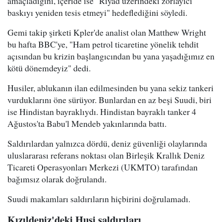
amaçladığını, içeride ise "Riyad üzerindeki zorlayıcı
baskıyı yeniden tesis etmeyi" hedeflediğini söyledi.
Gemi takip şirketi Kpler'de analist olan Matthew Wright
bu hafta BBC'ye, "Ham petrol ticaretine yönelik tehdit
açısından bu krizin başlangıcından bu yana yaşadığımız en
kötü dönemdeyiz" dedi.
Husiler, ablukanın ilan edilmesinden bu yana sekiz tankeri
vurduklarını öne sürüyor. Bunlardan en az beşi Suudi, biri
ise Hindistan bayraklıydı. Hindistan bayraklı tanker 4
Ağustos'ta Babu'l Mendeb yakınlarında battı.
Saldırılardan yalnızca dördü, deniz güvenliği olaylarında
uluslararası referans noktası olan Birleşik Krallık Deniz
Ticareti Operasyonları Merkezi (UKMTO) tarafından
bağımsız olarak doğrulandı.
Suudi makamları saldırıların hiçbirini doğrulamadı.
Kızıldeniz'deki Husi saldırıları