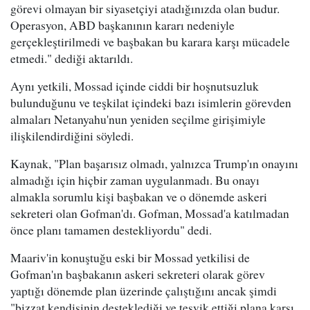
görevi olmayan bir siyasetçiyi atadığınızda olan budur.
Operasyon, ABD başkanının kararı nedeniyle
gerçekleştirilmedi ve başbakan bu karara karşı mücadele
etmedi." dediği aktarıldı.
Aynı yetkili, Mossad içinde ciddi bir hoşnutsuzluk
bulunduğunu ve teşkilat içindeki bazı isimlerin görevden
almaları Netanyahu'nun yeniden seçilme girişimiyle
ilişkilendirdiğini söyledi.
Kaynak, "Plan başarısız olmadı, yalnızca Trump'ın onayını
almadığı için hiçbir zaman uygulanmadı. Bu onayı
almakla sorumlu kişi başbakan ve o dönemde askeri
sekreteri olan Gofman'dı. Gofman, Mossad'a katılmadan
önce planı tamamen destekliyordu" dedi.
Maariv'in konuştuğu eski bir Mossad yetkilisi de
Gofman'ın başbakanın askeri sekreteri olarak görev
yaptığı dönemde plan üzerinde çalıştığını ancak şimdi
"bizzat kendisinin desteklediği ve teşvik ettiği plana karşı