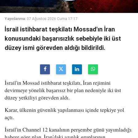
Yayınlanma:
07 Ağustos 2026 Cuma 17:17
İsrail istihbarat teşkilatı Mossad'ın İran
konusundaki başarısızlık sebebiyle iki üst
düzey ismi görevden aldığı bildirildi.
İsrail'in Mossad istihbarat teşkilatı, İran rejimini
devirmeye yönelik başarısız bir plan nedeniyle iki üst
düzey yetkiliyi görevden aldı.
Karar, ülkenin güvenlik yapılanması içinde tepkiye yol
açtı.
İsrail'in Channel 12 kanalının perşembe günü yayımladığı
habere göre plan, İran'daki azınlık gruplarının