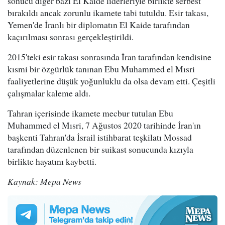
sonucu diğer bazı El Kaide liderleriyle birlikte serbest
bırakıldı ancak zorunlu ikamete tabi tutuldu. Esir takası,
Yemen'de İranlı bir diplomatın El Kaide tarafından
kaçırılması sonrası gerçekleştirildi.
2015'teki esir takası sonrasında İran tarafından kendisine
kısmi bir özgürlük tanınan Ebu Muhammed el Mısri
faaliyetlerine düşük yoğunluklu da olsa devam etti. Çeşitli
çalışmalar kaleme aldı.
Tahran içerisinde ikamete mecbur tutulan Ebu
Muhammed el Mısri, 7 Ağustos 2020 tarihinde İran'ın
başkenti Tahran'da İsrail istihbarat teşkilatı Mossad
tarafından düzenlenen bir suikast sonucunda kızıyla
birlikte hayatını kaybetti.
Kaynak: Mepa News