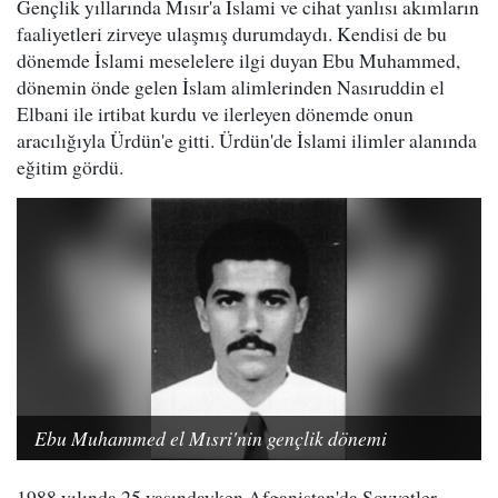
Gençlik yıllarında Mısır'a İslami ve cihat yanlısı akımların
faaliyetleri zirveye ulaşmış durumdaydı. Kendisi de bu
dönemde İslami meselelere ilgi duyan Ebu Muhammed,
dönemin önde gelen İslam alimlerinden Nasıruddin el
Elbani ile irtibat kurdu ve ilerleyen dönemde onun
aracılığıyla Ürdün'e gitti. Ürdün'de İslami ilimler alanında
eğitim gördü.
Ebu Muhammed el Mısri'nin gençlik dönemi
1988 yılında 25 yaşındayken Afganistan'da Sovyetler