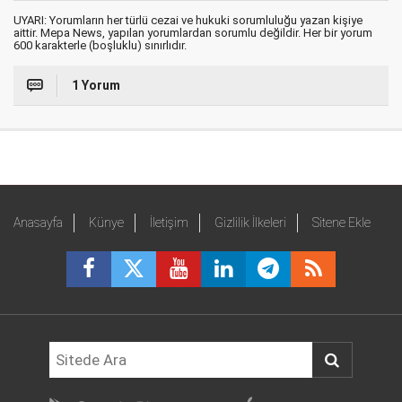
UYARI: Yorumların her türlü cezai ve hukuki sorumluluğu yazan kişiye
aittir. Mepa News, yapılan yorumlardan sorumlu değildir. Her bir yorum
600 karakterle (boşluklu) sınırlıdır.
1 Yorum
Anasayfa
Künye
İletişim
Gizlilik İlkeleri
Sitene Ekle