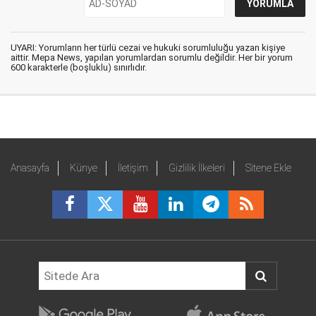
UYARI: Yorumların her türlü cezai ve hukuki sorumluluğu yazan kişiye
aittir. Mepa News, yapılan yorumlardan sorumlu değildir. Her bir yorum
600 karakterle (boşluklu) sınırlıdır.
Anasayfa
Künye
İletişim
Gizlilik İlkeleri
Sitene Ekle