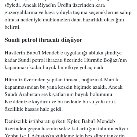
söyledi. Ancak Riyad'ın Ürdün üzerinden kara
güzergahlarına ve hava yoluyla taşıma seçeneklerine sahip
olması nedeniyle muhtemelen daha hazırlıklı olacağını
belirtti.
Suudi petrol ihracatı düşüyor
Husilerin Babu'l Mendeb'e uyguladığı abluka şimdiye
kadar Suudi petrol ihracatı üzerinde Hürmüz Boğazı'nın
kapanması kadar büyük bir etkiye yol açmadı.
Hürmüz üzerinden yapılan ihracat, boğazın 4 Mart'ta
kapanmasından bu yana keskin biçimde azaldı. Ancak
Suudi Arabistan sevkiyatlarının büyük bölümünü
Kızıldeniz'e kaydırdı ve bu nedenle bu su yolu artık
özellikle hassas hale geldi.
Denizcilik istihbaratı şirketi Kpler, Babu'l Mendeb
üzerinden geçen hacmin sekiz kat arttığını tahmin ediyor.
Yenbu ise 1 Ağustos'ta yükleme için beş süper tankerin