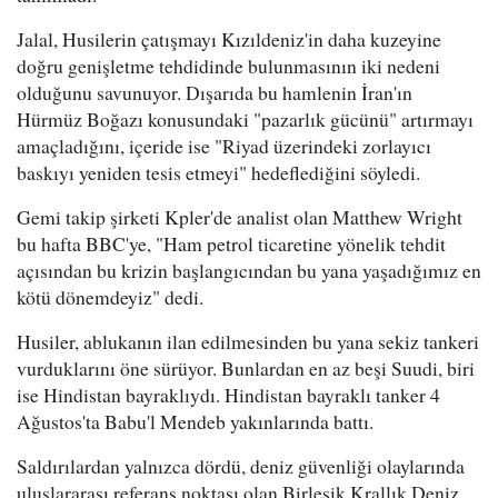
Jalal, Husilerin çatışmayı Kızıldeniz'in daha kuzeyine
doğru genişletme tehdidinde bulunmasının iki nedeni
olduğunu savunuyor. Dışarıda bu hamlenin İran'ın
Hürmüz Boğazı konusundaki "pazarlık gücünü" artırmayı
amaçladığını, içeride ise "Riyad üzerindeki zorlayıcı
baskıyı yeniden tesis etmeyi" hedeflediğini söyledi.
Gemi takip şirketi Kpler'de analist olan Matthew Wright
bu hafta BBC'ye, "Ham petrol ticaretine yönelik tehdit
açısından bu krizin başlangıcından bu yana yaşadığımız en
kötü dönemdeyiz" dedi.
Husiler, ablukanın ilan edilmesinden bu yana sekiz tankeri
vurduklarını öne sürüyor. Bunlardan en az beşi Suudi, biri
ise Hindistan bayraklıydı. Hindistan bayraklı tanker 4
Ağustos'ta Babu'l Mendeb yakınlarında battı.
Saldırılardan yalnızca dördü, deniz güvenliği olaylarında
uluslararası referans noktası olan Birleşik Krallık Deniz