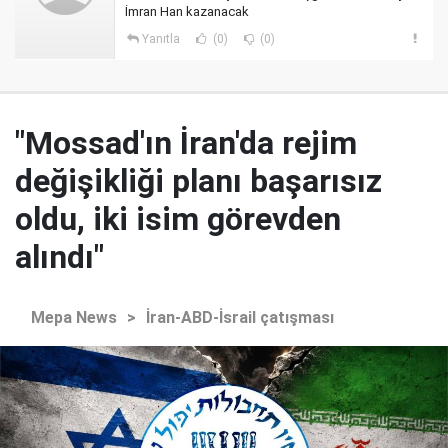
İmran Han kazanacak
Yanıtla
(0)
(0)
"Mossad'ın İran'da rejim
değişikliği planı başarısız
oldu, iki isim görevden
alındı"
Mepa News
>
İran-ABD-İsrail çatışması