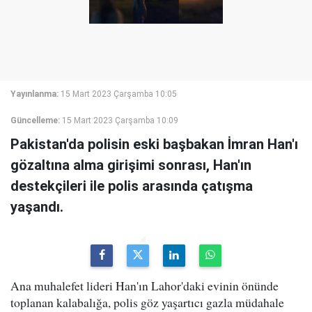
Yayınlanma:
15 Mart 2023 Çarşamba 10:05
Güncelleme:
15 Mart 2023 Çarşamba 10:09
Pakistan'da polisin eski başbakan İmran Han'ı
gözaltına alma girişimi sonrası, Han'ın
destekçileri ile polis arasında çatışma
yaşandı.
Ana muhalefet lideri Han'ın Lahor'daki evinin önünde
toplanan kalabalığa, polis göz yaşartıcı gazla müdahale