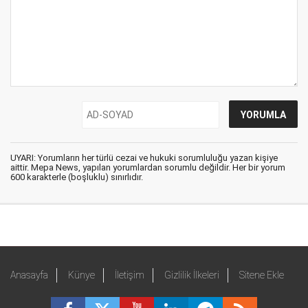
UYARI: Yorumların her türlü cezai ve hukuki sorumluluğu yazan kişiye
aittir. Mepa News, yapılan yorumlardan sorumlu değildir. Her bir yorum
600 karakterle (boşluklu) sınırlıdır.
Anasayfa
Künye
İletişim
Gizlilik İlkeleri
Sitene Ekle