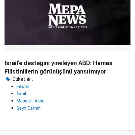
İsrail'e desteğini yineleyen ABD: Hamas
Filistinlilerin görünüşünü yansıtmıyor
Etiketler :
Filistin
İsrail
Mescid-i Aksa
Şeyh Cerrah