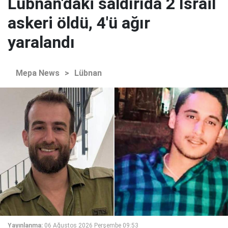
Lübnan'daki saldırıda 2 İsrail
askeri öldü, 4'ü ağır
yaralandı
Mepa News
>
Lübnan
Yayınlanma:
06 Ağustos 2026 Perşembe 09:53