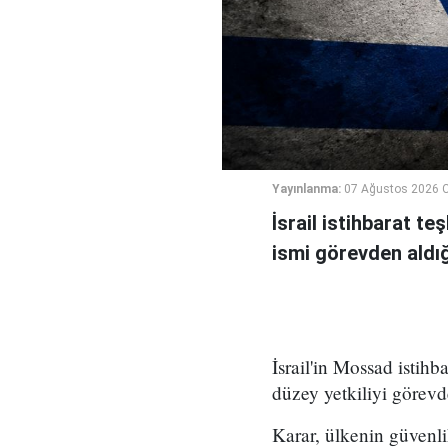
Yayınlanma:
07 Ağustos 2026 
İsrail istihbarat te
ismi görevden aldığı 
İsrail'in Mossad istihb
düzey yetkiliyi görevd
Karar, ülkenin güvenli