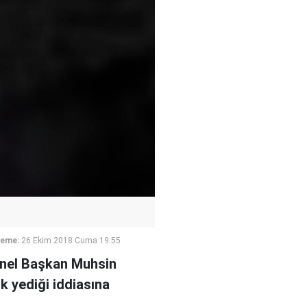
leme:
26 Ekim 2018 Cuma 19:55
enel Başkan Muhsin
 yediği iddiasına