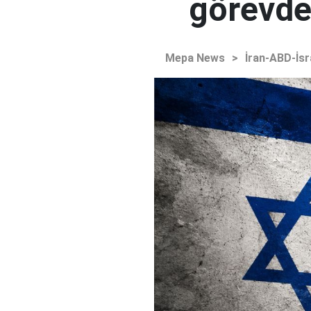
görevden
Mepa News
>
İran-ABD-İsr