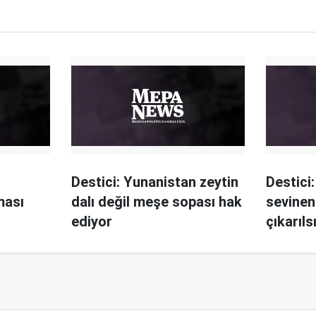
Destici: Yunanistan zeytin
Destici:
ması
dalı değil meşe sopası hak
sevinen
ediyor
çıkarıls