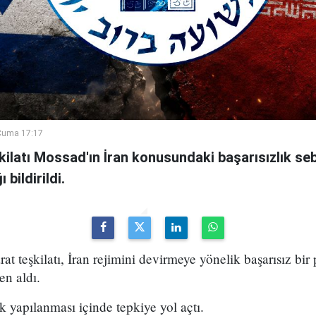
Cuma 17:17
şkilatı Mossad'ın İran konusundaki başarısızlık se
bildirildi.
arat teşkilatı, İran rejimini devirmeye yönelik başarısız bir
en aldı.
k yapılanması içinde tepkiye yol açtı.