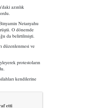
'daki azınlık
yordu.
ı Binyamin Netanyahu
örüştü. O dönemde
u da belirtilmişti.
arı düzenlenmesi ve
yleyerek protestoların
du.
ilahları kendilerine
af etti