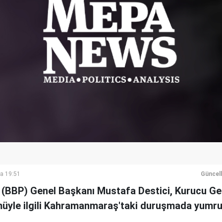
a 19:51
Güncel
si (BBP) Genel Başkanı Mustafa Destici, Kurucu G
müyle ilgili Kahramanmaraş'taki duruşmada yumruk