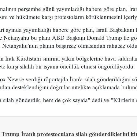
analının perşembe günü yayımladığı habere göre plan, İran
sını ve hükümete karşı protestoların körüklenmesini içeri
t ayında yayımladığı habere göre plan, İsrail Başbakan
 ve Netanyahu bu planı ABD Başkanı Donald Trump ile g
 Netanyahu'nun planın başarısız olmasından rahatsız olduğ
n Irak Kürdistanı sınırına yakın bölgelerine hava saldırıl
e karşı silahlı bir isyana öncülük etmesi öngörülüyordu.
x News'e verdiği röportajda İran'a silah gönderildiğini sö
ından desteklendiğini doğrular nitelikte açıklamada bulun
 silah gönderdik, hem de çok sayıda" dedi ve "Kürtlerin s
Trump İranlı protestoculara silah gönderdiklerini itir