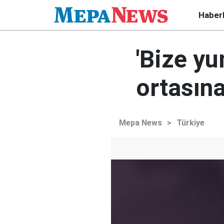
Haber
'Bize y
ortasına
Mepa News
>
Türkiye