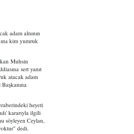
cak adam alnının
nına kim yumruk
aşkan Muhsin
diasına sert yanıt
ruk atacak adam
l Başkanına
raberindeki heyeti
' kararıyla ilgili
nu söyleyen Ceylan,
oktur" dedi.