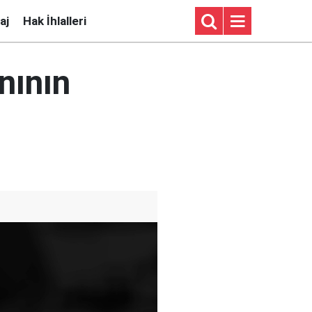
aj
Hak İhlalleri
nının