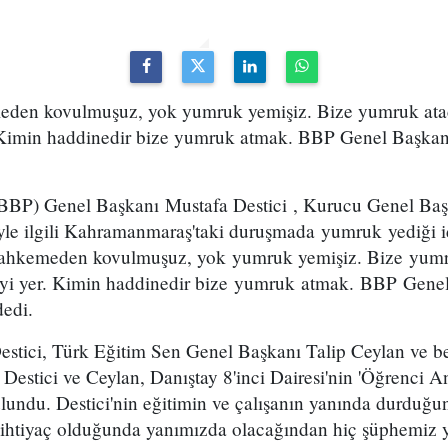
eden kovulmuşuz, yok yumruk yemişiz. Bize yumruk ata
. Kimin haddinedir bize yumruk atmak. BBP Genel Başka
( BBP) Genel Başkanı Mustafa Destici , Kurucu Genel B
le ilgili Kahramanmaraş'taki duruşmada yumruk yediği id
 mahkemeden kovulmuşuz, yok yumruk yemişiz. Bize yum
miyi yer. Kimin haddinedir bize yumruk atmak. BBP Gene
dedi.
stici, Türk Eğitim Sen Genel Başkanı Talip Ceylan ve be
estici ve Ceylan, Danıştay 8'inci Dairesi'nin 'Öğrenci Andı
lundu. Destici'nin eğitimin ve çalışanın yanında durduğu
ihtiyaç olduğunda yanımızda olacağından hiç şüphemiz y