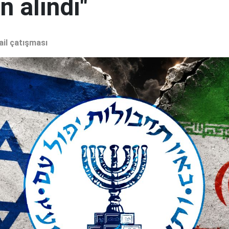
 alındı"
ail çatışması