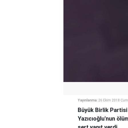
Yayınlanma:
26 Ekim 2018 Cum
Büyük Birlik Parti
Yazıcıoğlu'nun ölü
sert yanıt verdi.