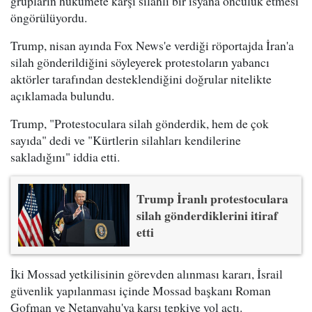
grupların hükümete karşı silahlı bir isyana öncülük etmesi
öngörülüyordu.
Trump, nisan ayında Fox News'e verdiği röportajda İran'a
silah gönderildiğini söyleyerek protestoların yabancı
aktörler tarafından desteklendiğini doğrular nitelikte
açıklamada bulundu.
Trump, "Protestoculara silah gönderdik, hem de çok
sayıda" dedi ve "Kürtlerin silahları kendilerine
sakladığını" iddia etti.
Trump İranlı protestoculara
silah gönderdiklerini itiraf
etti
İki Mossad yetkilisinin görevden alınması kararı, İsrail
güvenlik yapılanması içinde Mossad başkanı Roman
Gofman ve Netanyahu'ya karşı tepkiye yol açtı.