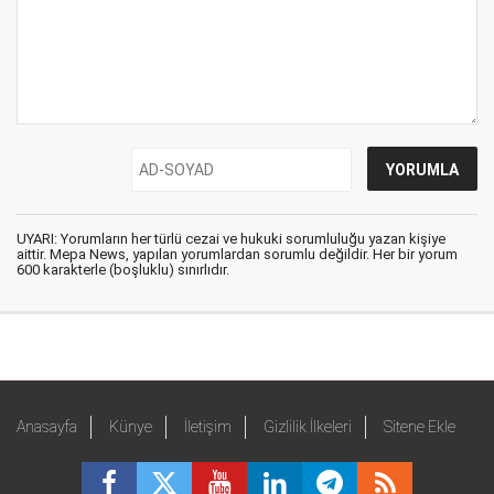
UYARI: Yorumların her türlü cezai ve hukuki sorumluluğu yazan kişiye
aittir. Mepa News, yapılan yorumlardan sorumlu değildir. Her bir yorum
600 karakterle (boşluklu) sınırlıdır.
Anasayfa
Künye
İletişim
Gizlilik İlkeleri
Sitene Ekle