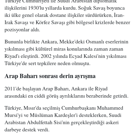
Türkiye Cumhuriyeti ile Suudi Arabistan diplomatik
ilişkilerini 1930'lu yıllarda kurdu. Soğuk Savaş boyunca
iki ülke genel olarak dostane ilişkiler sürdürürken, İran-
Irak Savaşı ve Körfez Savaşı gibi bölgesel krizlerde benzer
pozisyonlar aldı.
Bununla birlikte Ankara, Mekke'deki Osmanlı eserlerinin
yıkılması gibi kültürel miras konularında zaman zaman
Riyad'ı eleştirdi. 2002 yılında Ecyad Kalesi'nin yıkılması
Türkiye'de sert tepkilere neden olmuştu.
Arap Baharı sonrası derin ayrışma
2011'de başlayan Arap Baharı, Ankara ile Riyad
arasındaki en ciddi görüş ayrılıklarını beraberinde getirdi.
Türkiye, Mısır'da seçilmiş Cumhurbaşkanı Muhammed
Mursi'yi ve Müslüman Kardeşler'i desteklerken, Suudi
Arabistan Abdulfettah Sisi'nin gerçekleştirdiği askeri
darbeye destek verdi.