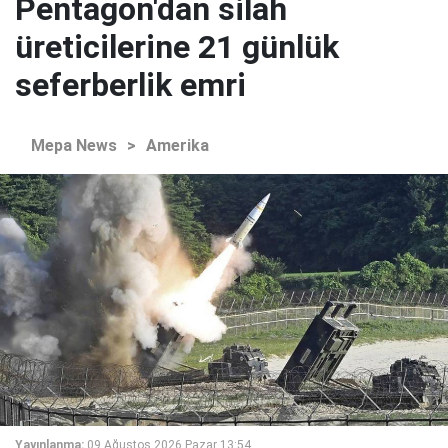
Pentagon'dan silah
üreticilerine 21 günlük
seferberlik emri
Mepa News
>
Amerika
Yayınlanma:
09 Ağustos 2026 Pazar 13:54