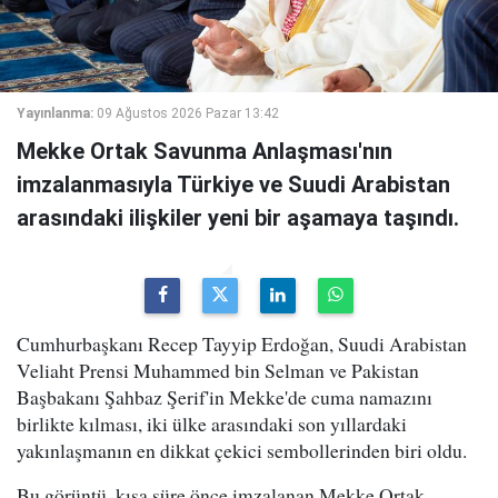
Yayınlanma:
09 Ağustos 2026 Pazar 13:42
Mekke Ortak Savunma Anlaşması'nın
imzalanmasıyla Türkiye ve Suudi Arabistan
arasındaki ilişkiler yeni bir aşamaya taşındı.
Cumhurbaşkanı Recep Tayyip Erdoğan, Suudi Arabistan
Veliaht Prensi Muhammed bin Selman ve Pakistan
Başbakanı Şahbaz Şerif'in Mekke'de cuma namazını
birlikte kılması, iki ülke arasındaki son yıllardaki
yakınlaşmanın en dikkat çekici sembollerinden biri oldu.
Bu görüntü, kısa süre önce imzalanan Mekke Ortak