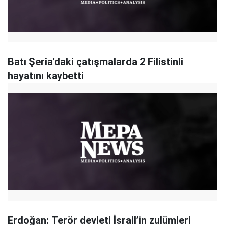
Batı Şeria'daki çatışmalarda 2 Filistinli
hayatını kaybetti
Erdoğan: Terör devleti İsrail’in zulümleri