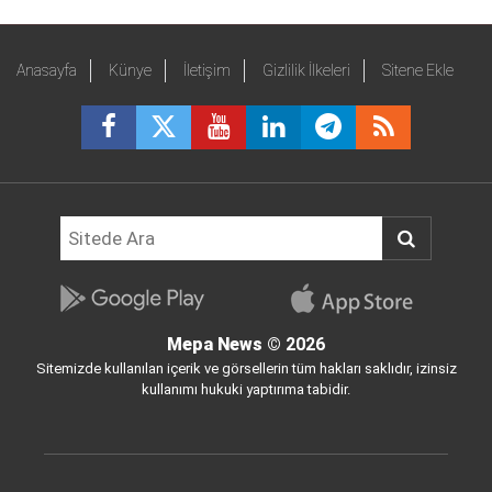
Anasayfa
Künye
İletişim
Gizlilik İlkeleri
Sitene Ekle
Mepa News
© 2026
Sitemizde kullanılan içerik ve görsellerin tüm hakları saklıdır, izinsiz
kullanımı hukuki yaptırıma tabidir.