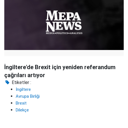
İngiltere'de Brexit için yeniden referandum
çağrıları artıyor
Etiketler :
İngiltere
Avrupa Birliği
Brexit
Dilekçe