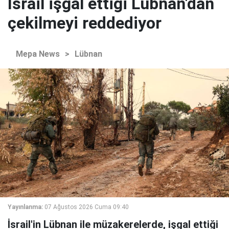
İsrail işgal ettiği Lübnan'dan
çekilmeyi reddediyor
Mepa News
>
Lübnan
Yayınlanma:
07 Ağustos 2026 Cuma 09:40
İsrail'in Lübnan ile müzakerelerde, işgal ettiği