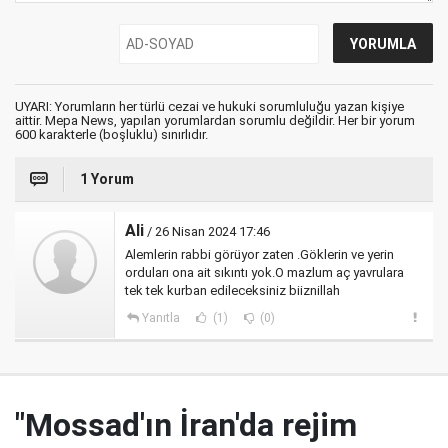
UYARI: Yorumların her türlü cezai ve hukuki sorumluluğu yazan kişiye
aittir. Mepa News, yapılan yorumlardan sorumlu değildir. Her bir yorum
600 karakterle (boşluklu) sınırlıdır.
1 Yorum
Ali
/ 26 Nisan 2024 17:46
Alemlerin rabbi görüyor zaten .Göklerin ve yerin
orduları ona ait sıkıntı yok.O mazlum aç yavrulara
tek tek kurban edileceksiniz biiznillah
Yanıtla
(1)
(0)
"Mossad'ın İran'da rejim