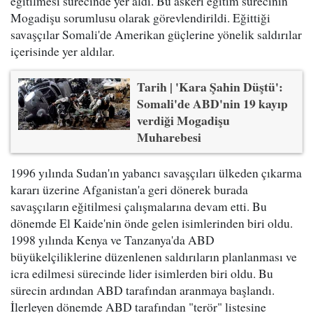
eğitilmesi sürecinde yer aldı. Bu askeri eğitim sürecinin
Mogadişu sorumlusu olarak görevlendirildi. Eğittiği
savaşçılar Somali'de Amerikan güçlerine yönelik saldırılar
içerisinde yer aldılar.
Tarih | 'Kara Şahin Düştü':
Somali'de ABD'nin 19 kayıp
verdiği Mogadişu
Muharebesi
1996 yılında Sudan'ın yabancı savaşçıları ülkeden çıkarma
kararı üzerine Afganistan'a geri dönerek burada
savaşçıların eğitilmesi çalışmalarına devam etti. Bu
dönemde El Kaide'nin önde gelen isimlerinden biri oldu.
1998 yılında Kenya ve Tanzanya'da ABD
büyükelçiliklerine düzenlenen saldırıların planlanması ve
icra edilmesi sürecinde lider isimlerden biri oldu. Bu
sürecin ardından ABD tarafından aranmaya başlandı.
İlerleyen dönemde ABD tarafından "terör" listesine