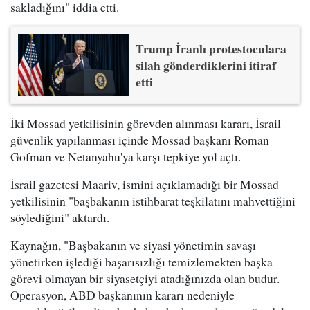
sakladığını" iddia etti.
Trump İranlı protestoculara
silah gönderdiklerini itiraf
etti
İki Mossad yetkilisinin görevden alınması kararı, İsrail
güvenlik yapılanması içinde Mossad başkanı Roman
Gofman ve Netanyahu'ya karşı tepkiye yol açtı.
İsrail gazetesi Maariv, ismini açıklamadığı bir Mossad
yetkilisinin "başbakanın istihbarat teşkilatını mahvettiğini
söylediğini" aktardı.
Kaynağın, "Başbakanın ve siyasi yönetimin savaşı
yönetirken işlediği başarısızlığı temizlemekten başka
görevi olmayan bir siyasetçiyi atadığınızda olan budur.
Operasyon, ABD başkanının kararı nedeniyle