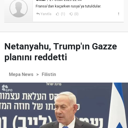
Fransa'dan kaçarken rusya'ya tutuldular.
Yanıtla
(1)
(0)
Netanyahu, Trump'ın Gazze
planını reddetti
Mepa News
>
Filistin