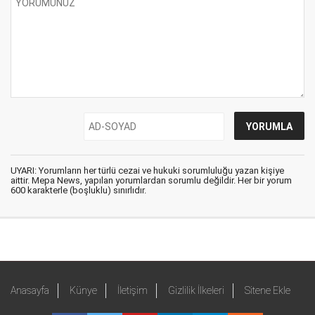
UYARI: Yorumların her türlü cezai ve hukuki sorumluluğu yazan kişiye
aittir. Mepa News, yapılan yorumlardan sorumlu değildir. Her bir yorum
600 karakterle (boşluklu) sınırlıdır.
Anasayfa
Künye
İletişim
Gizlilik İlkeleri
Sitene Ekle