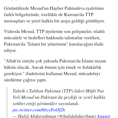
Görüntülerde Mesud'un Hayber Pahtunhva eyaletinin
farklı bölgelerinde, özellikle de Kurram'da TTP
mensupları ve yerel halkla bir araya geldiği görülüyor.
Videoda Mesud, TTP üyelerine son gelişmeler, silahlı
mücadele ve hedefleri hakkında talimatlar verirken,
Pakistan'da "İslami bir yönetimin" kurulacağını ifade
ediyor.
"Allah'ın izniyle çok yakında Pakistan'da İslami nizam
hâkim olacak. Ancak bunun için emek ve fedakârlık
gerekiyor." ifadelerini kullanan Mesud, mücadeleyi
sürdürme çağrısı yaptı.
Tahrik-i Taliban Pakistan (TTP) lideri Müfti Nur
Veli Mesud'un Pakistan'da gezdiği ve yerel halkla
sohbet ettiği görüntüler yayınlandı.
pic.twitter.com/66zyFoOf2h
— Halid Abdurrahman (@halidabdurrhmn)
August