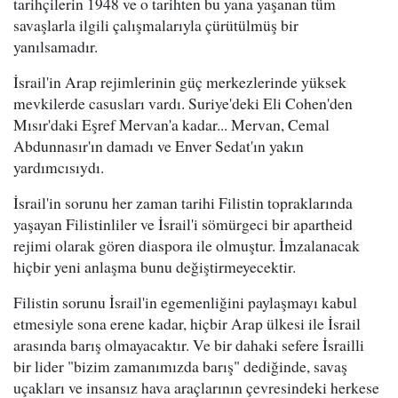
tarihçilerin 1948 ve o tarihten bu yana yaşanan tüm
savaşlarla ilgili çalışmalarıyla çürütülmüş bir
yanılsamadır.
İsrail'in Arap rejimlerinin güç merkezlerinde yüksek
mevkilerde casusları vardı. Suriye'deki Eli Cohen'den
Mısır'daki Eşref Mervan'a kadar... Mervan, Cemal
Abdunnasır'ın damadı ve Enver Sedat'ın yakın
yardımcısıydı.
İsrail'in sorunu her zaman tarihi Filistin topraklarında
yaşayan Filistinliler ve İsrail'i sömürgeci bir apartheid
rejimi olarak gören diaspora ile olmuştur. İmzalanacak
hiçbir yeni anlaşma bunu değiştirmeyecektir.
Filistin sorunu İsrail'in egemenliğini paylaşmayı kabul
etmesiyle sona erene kadar, hiçbir Arap ülkesi ile İsrail
arasında barış olmayacaktır. Ve bir dahaki sefere İsrailli
bir lider "bizim zamanımızda barış" dediğinde, savaş
uçakları ve insansız hava araçlarının çevresindeki herkese