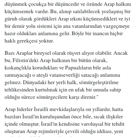
düşünmek çocukça bir düşüncedir ve özünde Arap halkını
küçümsemek vardır. Bu, alınıp satılabilecek yozlaşmış bir
güruh olarak gördükleri Arap ırkını küçümsedikleri ve iyi
bir demir yolu sistemi için ana vatanlarından vazgeçmeye
hazır oldukları anlamına gelir. Böyle bir inancın hiçbir
haklı gerekçesi yoktur.
Bazı Araplar bireysel olarak rüşvet alıyor olabilir. Ancak
bu, Filistin'deki Arap halkının bir bütün olarak,
kıskançlıkla korudukları ve Papualıların bile asla
satmayacağı o ateşli vatanseverliği satacağı anlamına
gelmez. Dünyadaki her yerli halk, sömürgeleştirilme
tehlikesinden kurtulmak için en ufak bir umuda sahip
olduğu sürece sömürgecilere karşı direnir."
Arap liderler İsrailli mevkidaşlarıyla on yıllardır, hatta
bazıları İsrail'in kuruluşundan önce bile, sıcak ilişkiler
içinde olmuştur. İsrail'in kendisine varoluşsal bir tehdit
oluşturan Arap rejimleriyle çevrili olduğu iddiası, yeni