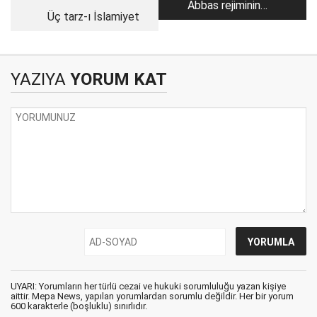
Abbas rejiminin
Üç tarz-ı İslamiyet
çöküşünün ardından
Filistin ve İsrail'i ne
bekliyor?
YAZIYA
YORUM KAT
UYARI: Yorumların her türlü cezai ve hukuki sorumluluğu yazan kişiye
aittir. Mepa News, yapılan yorumlardan sorumlu değildir. Her bir yorum
600 karakterle (boşluklu) sınırlıdır.