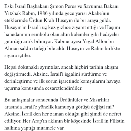
Eski İsrail Başbakanı Şimon Peres ve Savunma Bakanı
Yitzhak Rabin, 1986 yılında gece yarısı Akabe'nin
eteklerinde Ürdün Kralı Hüseyin ile bir araya geldi.
Hüseyin'in İsrail'i üç kez gizlice ziyaret ettiği ve Haşimi
hanedanının sembolü olan altın kalemler gibi hediyeler
getirdiği artık biliniyor. Kabine üyesi Yigal Allon bir
Alman saldırı tüfeği bile aldı. Hüseyin ve Rabin birlikte
sigara içtiler.
Hepsi dokunaklı ayrıntılar, ancak hiçbiri tarihin akışını
değiştirmedi. Aksine, İsrail'i işgalini sürdürme ve
derinleştirme ve ilk sorun işaretinde komşularını havaya
uçurma konusunda cesaretlendirdiler.
Bu anlaşmalar sonucunda Ürdünlüler ve Mısırlılar
arasında İsrail'e yönelik kamuoyu görüşü değişti mi?
Aksine, İsrail'den her zaman olduğu gibi şimdi de nefret
ediliyor. Her Arap'ın aklının bir köşesinde İsrail'in Filistin
halkına yaptığı muamele var.