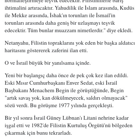
normalleştirmeye teşvik edecektir. Filistinlilerle barış
ihtimalini artıracaktır. Yahudilik ile İslam arasında, Kudüs
ile Mekke arasında, İshak'ın torunları ile İsmail'in
torunları arasında daha geniş bir uzlaşmayı teşvik
edecektir. Tüm bunlar muazzam nimetlerdir." diye ekledi.
Netanyahu, Filistin topraklarını yok eden bir başka aldatıcı
haritasını göstererek zaferini ilan etti.
O ve İsrail büyük bir yanılsama içinde.
Yeni bir başlangıç daha önce de pek çok kez ilan edildi.
Eski Mısır Cumhurbaşkanı Enver Sedat, eski İsrail
Başbakanı Menachem Begin ile görüştüğünde, Begin
"artık savaş yok, kan dökülmeyecek, saldırı olmayacak"
sözü verdi. Bu görüşme 1977 yılında gerçekleşti.
Bir yıl sonra İsrail Güney Lübnan'ı Litani nehrine kadar
işgal etti ve 1982'de Filistin Kurtuluş Örgütü'nü bölgeden
çıkarmak için bunu tekrarladı.