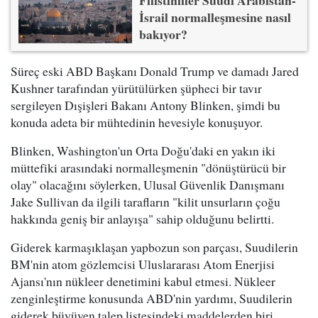
Filistinliler Suudi Arabistan-
İsrail normalleşmesine nasıl
bakıyor?
Süreç eski ABD Başkanı Donald Trump ve damadı Jared
Kushner tarafından yürütülürken şüpheci bir tavır
sergileyen Dışişleri Bakanı Antony Blinken, şimdi bu
konuda adeta bir mühtedinin hevesiyle konuşuyor.
Blinken, Washington'un Orta Doğu'daki en yakın iki
müttefiki arasındaki normalleşmenin "dönüştürücü bir
olay" olacağını söylerken, Ulusal Güvenlik Danışmanı
Jake Sullivan da ilgili tarafların "kilit unsurların çoğu
hakkında geniş bir anlayışa" sahip olduğunu belirtti.
Giderek karmaşıklaşan yapbozun son parçası, Suudilerin
BM'nin atom gözlemcisi Uluslararası Atom Enerjisi
Ajansı'nın nükleer denetimini kabul etmesi. Nükleer
zenginleştirme konusunda ABD'nin yardımı, Suudilerin
giderek büyüyen talep listesindeki maddelerden biri.