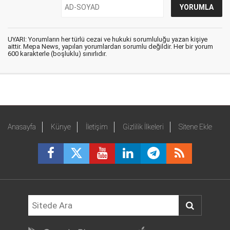
UYARI: Yorumların her türlü cezai ve hukuki sorumluluğu yazan kişiye
aittir. Mepa News, yapılan yorumlardan sorumlu değildir. Her bir yorum
600 karakterle (boşluklu) sınırlıdır.
Anasayfa
Künye
İletişim
Gizlilik İlkeleri
Sitene Ekle