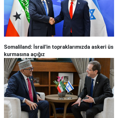
Somaliland: İsrail'in topraklarımızda askeri üs
kurmasına açığız