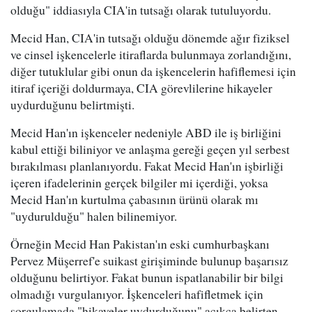
olduğu" iddiasıyla CIA'in tutsağı olarak tutuluyordu.
Mecid Han, CIA'in tutsağı olduğu dönemde ağır fiziksel
ve cinsel işkencelerle itiraflarda bulunmaya zorlandığını,
diğer tutuklular gibi onun da işkencelerin hafiflemesi için
itiraf içeriği doldurmaya, CIA görevlilerine hikayeler
uydurduğunu belirtmişti.
Mecid Han'ın işkenceler nedeniyle ABD ile iş birliğini
kabul ettiği biliniyor ve anlaşma gereği geçen yıl serbest
bırakılması planlanıyordu. Fakat Mecid Han'ın işbirliği
içeren ifadelerinin gerçek bilgiler mi içerdiği, yoksa
Mecid Han'ın kurtulma çabasının ürünü olarak mı
"uydurulduğu" halen bilinemiyor.
Örneğin Mecid Han Pakistan'ın eski cumhurbaşkanı
Pervez Müşerref'e suikast girişiminde bulunup başarısız
olduğunu belirtiyor. Fakat bunun ispatlanabilir bir bilgi
olmadığı vurgulanıyor. İşkenceleri hafifletmek için
sorgulamada "hikayeler uydurduğunu" açıkça belirten