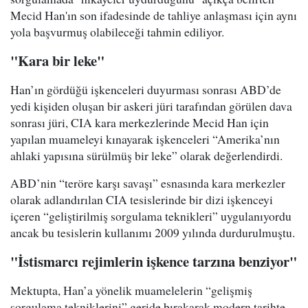
Mecid Han'ın son ifadesinde de tahliye anlaşması için aynı
yola başvurmuş olabileceği tahmin ediliyor.
"Kara bir leke"
Han’ın gördüğü işkenceleri duyurması sonrası ABD’de
yedi kişiden oluşan bir askeri jüri tarafından görülen dava
sonrası jüri, CIA kara merkezlerinde Mecid Han için
yapılan muameleyi kınayarak işkenceleri “Amerika’nın
ahlaki yapısına sürülmüş bir leke” olarak değerlendirdi.
ABD’nin “teröre karşı savaşı” esnasında kara merkezler
olarak adlandırılan CIA tesislerinde bir dizi işkenceyi
içeren “geliştirilmiş sorgulama teknikleri” uygulanıyordu
ancak bu tesislerin kullanımı 2009 yılında durdurulmuştu.
"İstismarcı rejimlerin işkence tarzına benziyor"
Mektupta, Han’a yönelik muamelelerin “gelişmiş
sorgulama tekniklerini” geride bırakarak modern tarihte